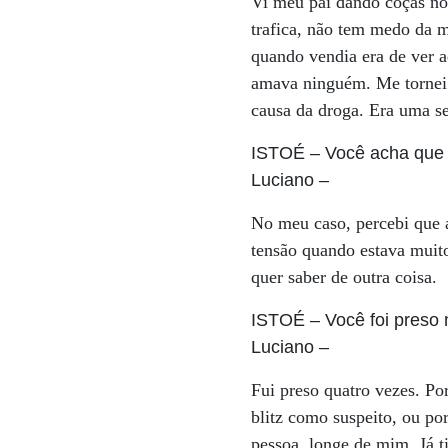
Vi meu pai dando coças no
trafica, não tem medo da m
quando vendia era de ver 
amava ninguém. Me tornei 
causa da droga. Era uma s
ISTOÉ
– Você acha que 
Luciano
–
No meu caso, percebi que 
tensão quando estava muito
quer saber de outra coisa.
ISTOÉ
– Você foi preso
Luciano
–
Fui preso quatro vezes. P
blitz como suspeito, ou po
pessoa, longe de mim. Já t