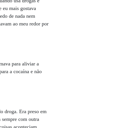
uando usa drogas e
e eu mais gostava
medo de nada nem
cavam ao meu redor por
ava para aliviar a
para a cocaína e não
do droga. Era preso em
va sempre com outra
coisas aconteciam.