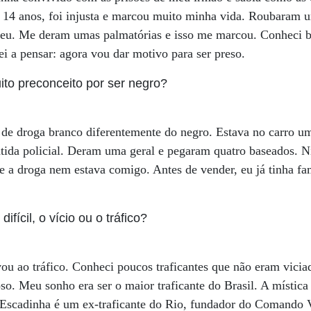
s 14 anos, foi injusta e marcou muito minha vida. Roubaram u
i eu. Me deram umas palmatórias e isso me marcou. Conheci b
ei a pensar: agora vou dar motivo para ser preso.
to preconceito por ser negro?
 de droga branco diferentemente do negro. Estava no carro um
ida policial. Deram uma geral e pegaram quatro baseados. 
 e a droga nem estava comigo. Antes de vender, eu já tinha fam
ifícil, o vício ou o tráfico?
vou ao tráfico. Conheci poucos traficantes que não eram vicia
ioso. Meu sonho era ser o maior traficante do Brasil. A místic
 (Escadinha é um ex-traficante do Rio, fundador do Comando