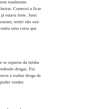
arem totalmente
heirar. Comecei a ficar
á estava forte. Jurei
ssaram, tentei não usá-
 contra uma coisa que
le se separou da minha
endendo drogas. Fui
mecei a roubar droga de
 poder vender.