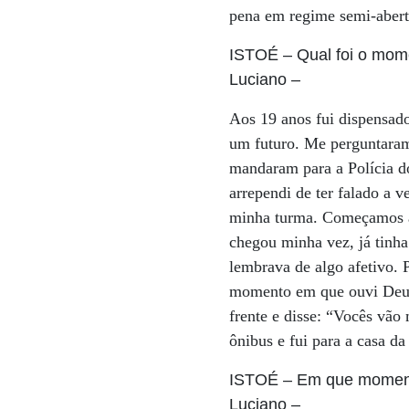
pena em regime semi-abert
ISTOÉ
– Qual foi o mome
Luciano
–
Aos 19 anos fui dispensado
um futuro. Me perguntaram 
mandaram para a Polícia do
arrependi de ter falado a 
minha turma. Começamos a 
chegou minha vez, já tinha
lembrava de algo afetivo. P
momento em que ouvi Deus
frente e disse: “Vocês vão
ônibus e fui para a casa 
ISTOÉ
– Em que moment
Luciano
–