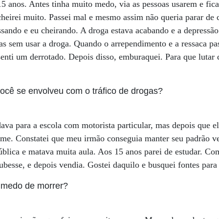
5 anos. Antes tinha muito medo, via as pessoas usarem e fic
cheirei muito. Passei mal e mesmo assim não queria parar de c
ssando e eu cheirando. A droga estava acabando e a depressão j
dias sem usar a droga. Quando o arrependimento e a ressaca pa
enti um derrotado. Depois disso, emburaquei. Para que lutar
ocê se envolveu com o tráfico de drogas?
va para a escola com motorista particular, mas depois que e
ome. Constatei que meu irmão conseguia manter seu padrão v
blica e matava muita aula. Aos 15 anos parei de estudar. Co
besse, e depois vendia. Gostei daquilo e busquei fontes para
 medo de morrer?