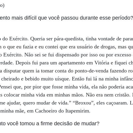
o)
nto mais difícil que você passou durante esse período
 do Exército. Queria ser pára-quedista, tinha vontade de para
o que eu fazia e eu contei que era usuário de drogas, mas qu
 Exército. Não sei se fui dispensado por isso ou por excesso
verdade. Depois fui para um apartamento em Vitória e fiquei 
disputar quem ia tomar conta do ponto-de-venda fazendo ro
 cheirado e bebido muito uísque. Então fui lá na minha infâ
ensei que, por pior que fosse minha vida, ela não poderia aca
 colocar minha vida em minhas mãos. Não era nem cristão. 
 me ajudar, quero mudar de vida.” “Broxou”, eles caçoaram. 
da minha mãe, em Cachoeiro do Itapemirim.
o você tomou a firme decisão de mudar?