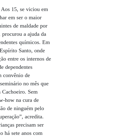
 Aos 15, se viciou em
nhar em ser o maior
uintes de maldade por
 procurou a ajuda da
pendentes químicos. Em
Espírito Santo, onde
ão entre os internos de
de dependentes
um convênio de
m seminário no mês que
em Cachoeiro. Sem
ow-how na cura de
isão de ninguém pelo
uperação”, acredita.
ianças precisam ser
do há sete anos com