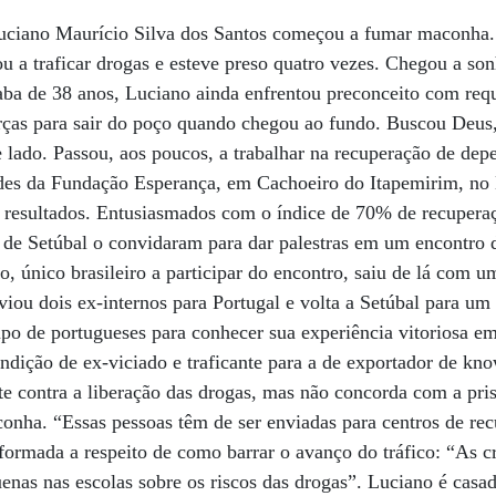
uciano Maurício Silva dos Santos começou a fumar maconha.
u a traficar drogas e esteve preso quatro vezes. Chegou a so
xaba de 38 anos, Luciano ainda enfrentou preconceito com req
orças para sair do poço quando chegou ao fundo. Buscou Deus,
lado. Passou, aos poucos, a trabalhar na recuperação de de
ades da Fundação Esperança, em Cachoeiro do Itapemirim, no 
 resultados. Entusiasmados com o índice de 70% de recuperaç
 de Setúbal o convidaram para dar palestras em um encontro 
, único brasileiro a participar do encontro, saiu de lá com 
viou dois ex-internos para Portugal e volta a Setúbal para u
upo de portugueses para conhecer sua experiência vitoriosa 
ndição de ex-viciado e traficante para a de exportador de kn
te contra a liberação das drogas, mas não concorda com a pr
onha. “Essas pessoas têm de ser enviadas para centros de rec
rmada a respeito de como barrar o avanço do tráfico: “As cr
enas nas escolas sobre os riscos das drogas”. Luciano é casa