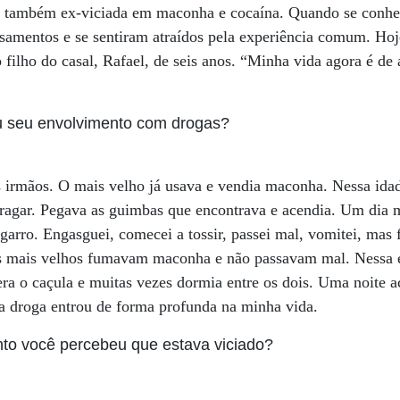
3, também ex-viciada em maconha e cocaína. Quando se conh
samentos e se sentiram atraídos pela experiência comum. Hoj
filho do casal, Rafael, de seis anos. “Minha vida agora é de 
seu envolvimento com drogas?
 irmãos. O mais velho já usava e vendia maconha. Nessa ida
 tragar. Pegava as guimbas que encontrava e acendia. Um dia
garro. Engasguei, comecei a tossir, passei mal, vomitei, mas 
os mais velhos fumavam maconha e não passavam mal. Nessa 
ra o caçula e muitas vezes dormia entre os dois. Uma noite a
e a droga entrou de forma profunda na minha vida.
o você percebeu que estava viciado?