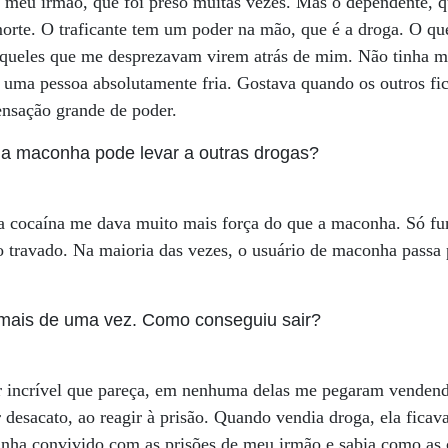
 meu irmão, que foi preso muitas vezes. Mas o dependente, q
orte. O traficante tem um poder na mão, que é a droga. O qu
aqueles que me desprezavam virem atrás de mim. Não tinha 
uma pessoa absolutamente fria. Gostava quando os outros fi
ensação grande de poder.
a maconha pode levar a outras drogas?
a cocaína me dava muito mais força do que a maconha. Só fum
 travado. Na maioria das vezes, o usuário de maconha passa 
 mais de uma vez. Como conseguiu sair?
or incrível que pareça, em nenhuma delas me pegaram venden
r desacato, ao reagir à prisão. Quando vendia droga, ela fica
inha convivido com as prisões de meu irmão e sabia como as 