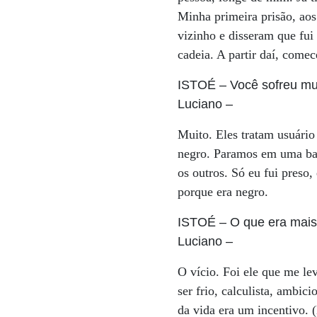
Minha primeira prisão, ao
vizinho e disseram que fu
cadeia. A partir daí, comec
ISTOÉ
– Você sofreu mui
Luciano
–
Muito. Eles tratam usuário
negro. Paramos em uma bat
os outros. Só eu fui preso,
porque era negro.
ISTOÉ
– O que era mais d
Luciano
–
O vício. Foi ele que me le
ser frio, calculista, ambic
da vida era um incentivo.