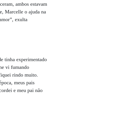
eceram, ambos estavam
e, Marcelle o ajuda na
amor”, exulta
de tinha experimentado
 me vi fumando
fiquei rindo muito.
época, meus pais
cordei e meu pai não