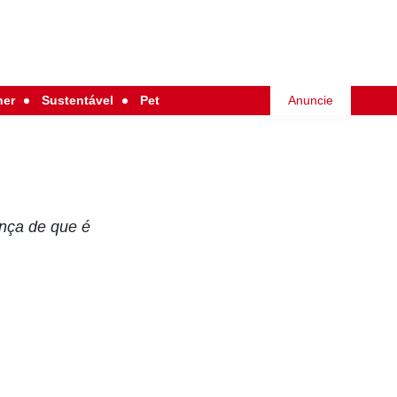
her
Sustentável
Pet
Anuncie
nça de que é