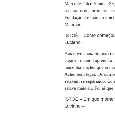
Marcelle Falce Vianna, 3
separados dos primeiros ca
Fundação e é mãe do único 
Maurício.
ISTOÉ
– Como começou 
Luciano
–
Aos nove anos. Somos seis
cigarro, quando aprendi a
maconha e achei que era ci
Achei bem legal. Os outr
estavam se separando. Eu e
estava mais ali. Foi aí qu
ISTOÉ
– Em que moment
Luciano
–