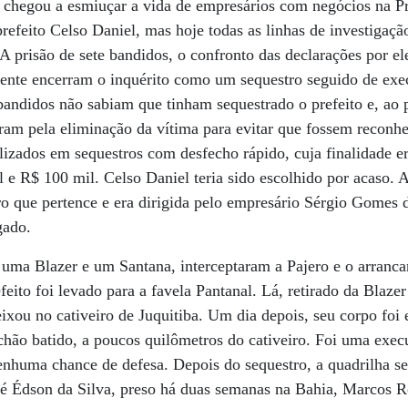
a chegou a esmiuçar a vida de empresários com negócios na Pr
refeito Celso Daniel, mas hoje todas as linhas de investigaç
 prisão de sete bandidos, o confronto das declarações por ele
mente encerram o inquérito como um sequestro seguido de ex
 bandidos não sabiam que tinham sequestrado o prefeito e, ao
ram pela eliminação da vítima para evitar que fossem reconhe
alizados em sequestros com desfecho rápido, cuja finalidade er
l e R$ 100 mil. Celso Daniel teria sido escolhido por acaso. 
ro que pertence e era dirigida pelo empresário Sérgio Gomes 
gado.
uma Blazer e um Santana, interceptaram a Pajero e o arranca
feito foi levado para a favela Pantanal. Lá, retirado da Blaze
ixou no cativeiro de Juquitiba. Um dia depois, seu corpo foi
chão batido, a poucos quilômetros do cativeiro. Foi uma exe
enhuma chance de defesa. Depois do sequestro, a quadrilha se
sé Édson da Silva, preso há duas semanas na Bahia, Marcos R