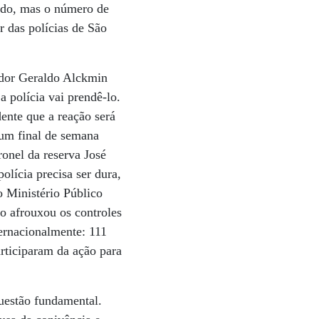
ando, mas o número de
r das polícias de São
ador Geraldo Alckmin
 polícia vai prendê-lo.
dente que a reação será
 um final de semana
onel da reserva José
olícia precisa ser dura,
o Ministério Público
o afrouxou os controles
ernacionalmente: 111
rticiparam da ação para
questão fundamental.