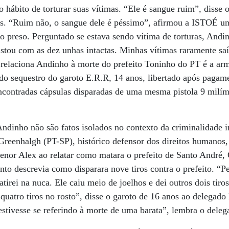
 o hábito de torturar suas vítimas. “Ele é sangue ruim”, diss
s. “Ruim não, o sangue dele é péssimo”, afirmou a ISTOÉ u
o preso. Perguntado se estava sendo vítima de torturas, Andi
Estou com as dez unhas intactas. Minhas vítimas raramente sa
relaciona Andinho à morte do prefeito Toninho do PT é a ar
 do sequestro do garoto E.R.R, 14 anos, libertado após pagam
ncontradas cápsulas disparadas de uma mesma pistola 9 milím
ndinho não são fatos isolados no contexto da criminalidade 
eenhalgh (PT-SP), histórico defensor dos direitos humanos, 
enor Alex ao relatar como matara o prefeito de Santo André, 
o descrevia como disparara nove tiros contra o prefeito. “Ped
irei na nuca. Ele caiu meio de joelhos e dei outros dois tiro
 quatro tiros no rosto”, disse o garoto de 16 anos ao delegado
stivesse se referindo à morte de uma barata”, lembra o deleg