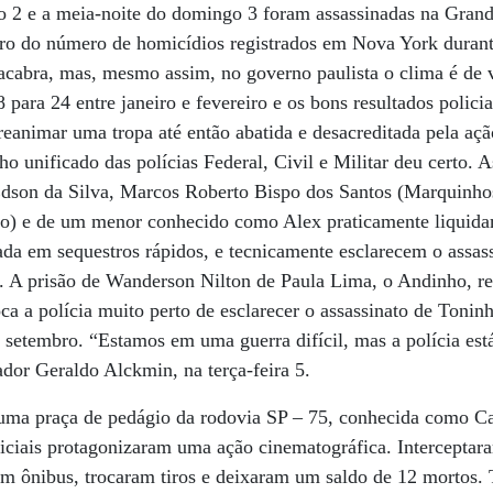
do 2 e a meia-noite do domingo 3 foram assassinadas na Gran
ro do número de homicídios registrados em Nova York durant
 macabra, mas, mesmo assim, no governo paulista o clima é de 
para 24 entre janeiro e fevereiro e os bons resultados polici
reanimar uma tropa até então abatida e desacreditada pela aç
o unificado das polícias Federal, Civil e Militar deu certo. A
Édson da Silva, Marcos Roberto Bispo dos Santos (Marquinho
ho) e de um menor conhecido como Alex praticamente liquid
zada em sequestros rápidos, e tecnicamente esclarecem o assas
é. A prisão de Wanderson Nilton de Paula Lima, o Andinho, r
ca a polícia muito perto de esclarecer o assassinato de Tonin
setembro. “Estamos em uma guerra difícil, mas a polícia es
ador Geraldo Alckmin, na terça-feira 5.
uma praça de pedágio da rodovia SP – 75, conhecida como Ca
liciais protagonizaram uma ação cinematográfica. Intercept
um ônibus, trocaram tiros e deixaram um saldo de 12 mortos. 