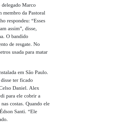
e o delegado Marco
m membro da Pastoral
nho respondeu: “Esses
íam assim”, disse,
ma. O bandido
ento de resgate. No
etros usada para matar
instalada em São Paulo.
disse ter ficado
Celso Daniel. Alex
i para ele cobrir a
s nas costas. Quando ele
 Édson Santi. “Ele
ado.