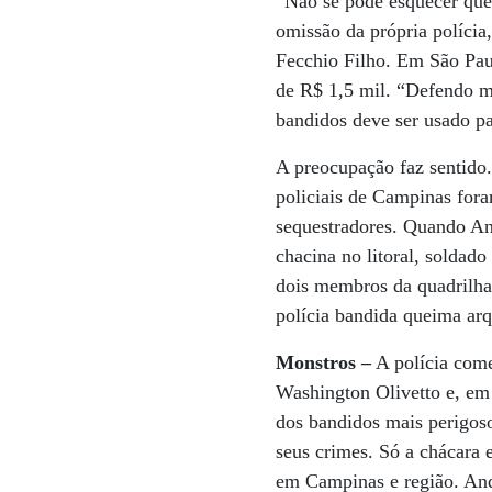
“Não se pode esquecer que 
omissão da própria polícia
Fecchio Filho. Em São Pau
de R$ 1,5 mil. “Defendo me
bandidos deve ser usado pa
A preocupação faz sentido
policiais de Campinas fora
sequestradores. Quando And
chacina no litoral, solda
dois membros da quadrilha 
polícia bandida queima arq
Monstros –
A polícia come
Washington Olivetto e, em 
dos bandidos mais perigos
seus crimes. Só a chácara 
em Campinas e região. And