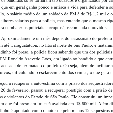
os bandidos só se tornaram tão ousados e organizados por ca
, que em geral ganha pouco e arrisca a vida para defender a s
lo, o salário médio de um soldado da PM é de R$ 1,2 mil e o
lhores salários para a polícia, mas entendo que o mesmo rig
ra combater os policiais corruptos”, recomenda o ouvidor.
. Aproximadamente um mês depois do assassinato do prefeito
m até Caraguatatuba, no litoral norte de São Paulo, e matara
inho foi preso, a polícia ficou sabendo que um dos policiais
do PM Ronaldo Azevedo Góes, era ligado ao bandido e que ent
acusada de ter matado o prefeito. Ou seja, além de facilitar 
uivos, dificultando o esclarecimento dos crimes, o que gera 
çou a recuperar a auto-estima com a prisão dos sequestradore
26 de fevereiro, passou a recuperar prestígio com a prisão 
os e violentos do Estado de São Paulo. Ele construiu um imp
em que foi preso em Itu está avaliada em R$ 600 mil. Além d
inho é apontado como o autor de pelo menos 12 sequestros n