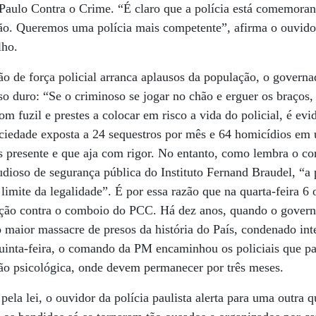
o Paulo Contra o Crime. “É claro que a polícia está comemor
ção. Queremos uma polícia mais competente”, afirma o ouvido
lho.
ão de força policial arranca aplausos da população, o govern
 duro: “Se o criminoso se jogar no chão e erguer os braços, a
m fuzil e prestes a colocar em risco a vida do policial, é evi
ociedade exposta a 24 sequestros por mês e 64 homicídios em
 presente e que aja com rigor. No entanto, como lembra o cor
udioso de segurança pública do Instituto Fernand Braudel, “a p
limite da legalidade”. É por essa razão que na quarta-feira 6 
ração contra o comboio do PCC. Há dez anos, quando o govern
 maior massacre de presos da história do País, condenado int
uinta-feira, o comando da PM encaminhou os policiais que pa
o psicológica, onde devem permanecer por três meses.
pela lei, o ouvidor da polícia paulista alerta para uma outra 