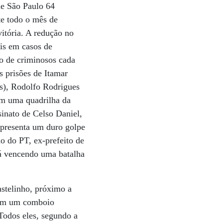
de São Paulo 64
e todo o mês de
vitória. A redução no
ais em casos de
ão de criminosos cada
s prisões de Itamar
s), Rodolfo Rodrigues
am uma quadrilha da
sinato de Celso Daniel,
epresenta um duro golpe
ho do PT, ex-prefeito de
tá vencendo uma batalha
stelinho, próximo a
aram um comboio
Todos eles, segundo a