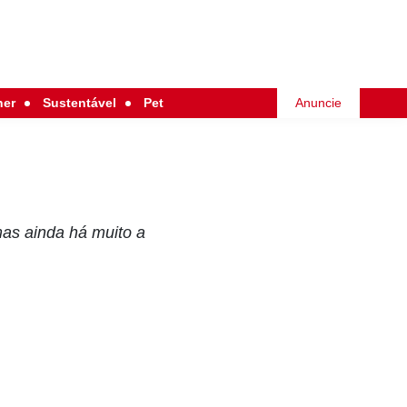
her
Sustentável
Pet
Anuncie
as ainda há muito a