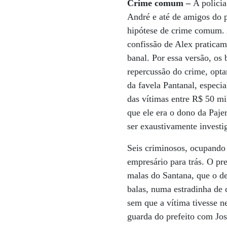
Crime comum –
A políci
André e até de amigos do p
hipótese de crime comum. A
confissão de Alex pratica
banal. Por essa versão, os
repercussão do crime, opta
da favela Pantanal, especi
das vítimas entre R$ 50 mi
que ele era o dono da Paje
ser exaustivamente investi
Seis criminosos, ocupando 
empresário para trás. O pre
malas do Santana, que o de
balas, numa estradinha de 
sem que a vítima tivesse n
guarda do prefeito com Jo