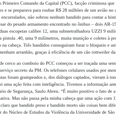
o Primeiro Comando da Capital (PCC), facção criminosa que
es e se preparava para roubar R$ 28 milhões de um avião no 
 encurralados, não sobrou nenhum bandido para contar a histó
esar do pesado armamento encontrado no ônibus – dois AR-
uas escopetas calibre 12, uma submetralhadora UZZI 9 milím
a pistola .40, uma 9 milímetros, muita munição e coletes à pr
 na cabeça. Três bandidos conseguiram furar o bloqueio e um
nenhum arranhão, graças à eficiência de um cão rottweiler da 
de cerco ao comboio do PCC começou a ser traçada uma seman
 serviço secreto da PM. Os telefones celulares usados por m
listas foram grampeados e, dos diálogos captados, vieram à to
Foi uma ação feita com inteligência. Tivemos a informação an
ário de Segurança, Saulo Abreu. “É muito positivo o fato de a 
s ativa. Mas não passa pela minha cabeça que uma ação com 1
er claro que bandido preso e bandido morto são coisas bem dife
r do Núcleo de Estudos da Violência da Universidade de São 