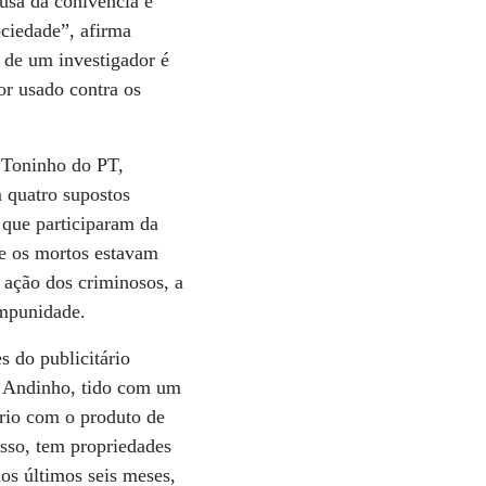
usa da conivência e
ociedade”, afirma
 de um investigador é
or usado contra os
 Toninho do PT,
m quatro supostos
 que participaram da
re os mortos estavam
a ação dos criminosos, a
impunidade.
s do publicitário
de Andinho, tido com um
ério com o produto de
isso, tem propriedades
os últimos seis meses,