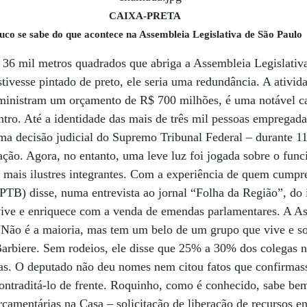
CAIXA-PRETA
uco se sabe do que acontece na Assembleia Legislativa de São Paulo
 36 mil metros quadrados que abriga a Assembleia Legislativ
stivesse pintado de preto, ele seria uma redundância. A ativi
administram um orçamento de R$ 700 milhões, é uma notável ca
ntro. Até a identidade das mais de três mil pessoas empregad
ma decisão judicial do Supremo Tribunal Federal – durante 11
ação. Agora, no entanto, uma leve luz foi jogada sobre o fun
 mais ilustres integrantes. Com a experiência de quem cumpr
TB) disse, numa entrevista ao jornal “Folha da Região”, do in
 vive e enriquece com a venda de emendas parlamentares. A As
“Não é a maioria, mas tem um belo de um grupo que vive e so
Barbiere. Sem rodeios, ele disse que 25% a 30% dos colegas
as. O deputado não deu nomes nem citou fatos que confirmas
ontraditá-lo de frente. Roquinho, como é conhecido, sabe b
çamentárias na Casa – solicitação de liberação de recursos 