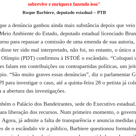
sobrevive e enriquece fazendo isso"
Roque Barbiere, deputado estadual – PTB
que a de­núncia ganhou ainda mais substância depois que vei
e Meio Ambiente do Estado, deputado estadual licenciado Bru
urou para repassar a comissão de uma emenda de sua autoria, 
isse ter sido mal interpretado, não foi, no entanto, o único a 
 Olímpio (PDT) confirmou à ISTOÉ o escândalo. “Coloquei un
les falam em contribuições ou contrapartidas políticas, um jei
io. “São muito graves essas denúncias”, diz o parlamentar G
para investigar o caso, até a quinta-feira 28 o petista já co
a a abertura das investigações.
mbém o Palácio dos Bandeirantes, sede do Executivo estadual.
para liberação dos recursos. Num primeiro momento, o gover
. Agora, já admite a falta de transparência e anuncia medidas
s de o escândalo vir a público, Barbiere questionou formalme