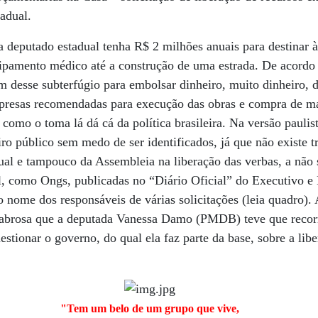
adual.
a deputado estadual tenha R$ 2 milhões anuais para destinar à
pamento médico até a construção de uma estrada. De acordo
m desse subterfúgio para embolsar dinheiro, muito dinheiro, 
mpresas recomendadas para execução das obras e compra de ma
omo o toma lá dá cá da política brasileira. Na versão paulist
ro público sem medo de ser identificados, já que não existe t
ual e tampouco da Assembleia na liberação das verbas, a não
al, como Ongs, publicadas no “Diário Oficial” do Executivo e 
o nome dos responsáveis de várias solicitações (leia quadro).
cabrosa que a deputada Vanessa Damo (PMDB) teve que recorre
estionar o governo, do qual ela faz parte da base, sobre a li
"Tem um belo de um grupo que vive,