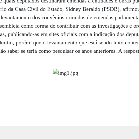
 quais deputados destinaram emendas a entidades e obras púb
ário da Casa Civil do Estado, Sidney Beraldo (PSDB), afirmou,
levantamento dos convênios oriundos de emendas parlamenta
embleia como forma de contribuir com as investigações e or
as, publicando-as em sites oficiais com a indicação dos depu
admitiu, porém, que o levantamento que está sendo feito cont
ão saber se teria como pesquisar os anos anteriores. A respos