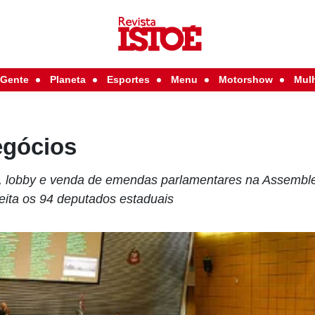
Gente
Planeta
Esportes
Menu
Motorshow
Mul
egócios
, lobby e venda de emendas parlamentares na Assemblei
ita os 94 deputados estaduais