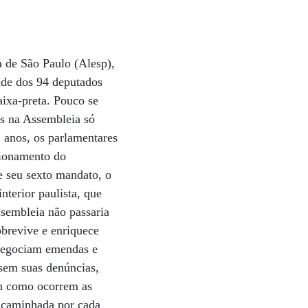
a de São Paulo (Alesp),
dade dos 94 deputados
ixa-preta. Pouco se
as na Assembleia só
 anos, os parlamentares
cionamento do
e seu sexto mandato, o
terior paulista, que
sembleia não passaria
brevive e enriquece
 negociam emendas e
sem suas denúncias,
em como ocorrem as
encaminhada por cada