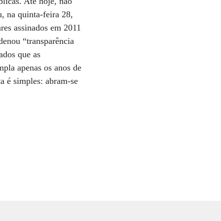
licas. Até hoje, não
 na quinta-feira 28,
res assinados em 2011
denou “transparência
tados que as
empla apenas os anos de
ta é simples: abram-se