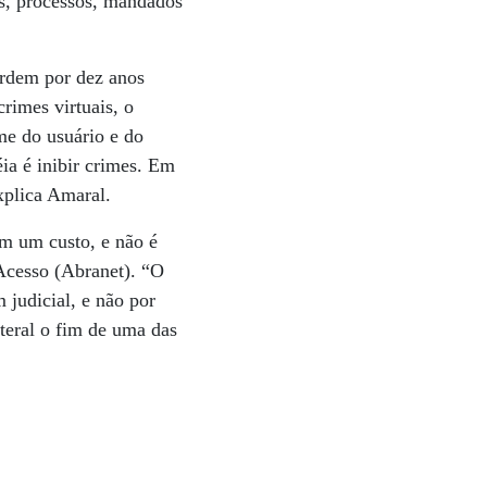
is, processos, mandados
ardem por dez anos
crimes virtuais, o
me do usuário e do
a é inibir crimes. Em
xplica Amaral.
em um custo, e não é
 Acesso (Abranet). “O
 judicial, e não por
teral o fim de uma das