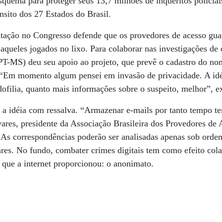
squema para proteger seus 13,7 milhões de inquéritos policia
ânsito dos 27 Estados do Brasil.
itação no Congresso defende que os provedores de acesso gu
 aqueles jogados no lixo. Para colaborar nas investigações de 
PT-MS) deu seu apoio ao projeto, que prevê o cadastro do no
“Em momento algum pensei em invasão de privacidade. A idéi
ofilia, quanto mais informações sobre o suspeito, melhor”, e
m a idéia com ressalva. “Armazenar e-mails por tanto tempo t
ares, presidente da Associação Brasileira dos Provedores de
. As correspondências poderão ser analisadas apenas sob ordem
es. No fundo, combater crimes digitais tem como efeito cola
s que a internet proporcionou: o anonimato.