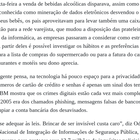
xta-feira a venda de bebidas alcoólicas disparava, assim como 
 conhecida como mineração de dados eletrônicos desvendou o
seus bebês, os pais aproveitavam para levar também uma caix
ão para a rede varejista, que mudou a disposição das pratelei
da informática, as empresas passaram a considerar como estr
partir deles é possível investigar os hábitos e as preferência
ara a lista de compras do supermercado ou para a fatura do car
aurantes e motéis seu dono aprecia.
gente pensa, na tecnologia há pouco espaço para a privacidad
meros de cartão de crédito e senhas é apenas um sinal dos te
a IBM mostra que os crimes digitais estão cada vez mais com
2005 era dos chamados phishing, mensagens falsas de bancos 
rupiar a conta bancária dos desavisados.
e adequar às leis. Brincar de ser invisível custa caro”, diz 
Nacional de Integração de Informações de Segurança Pública, J