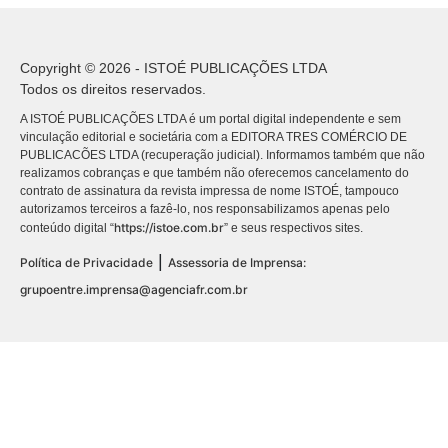
Copyright © 2026 - ISTOÉ PUBLICAÇÕES LTDA
Todos os direitos reservados.
A ISTOÉ PUBLICAÇÕES LTDA é um portal digital independente e sem
vinculação editorial e societária com a EDITORA TRES COMÉRCIO DE
PUBLICACÕES LTDA (recuperação judicial). Informamos também que não
realizamos cobranças e que também não oferecemos cancelamento do
contrato de assinatura da revista impressa de nome ISTOÉ, tampouco
autorizamos terceiros a fazê-lo, nos responsabilizamos apenas pelo
https://istoe.com.br
conteúdo digital “
” e seus respectivos sites.
|
Política de Privacidade
Assessoria de Imprensa:
grupoentre.imprensa@agenciafr.com.br