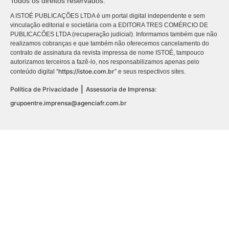
Todos os direitos reservados.
A ISTOÉ PUBLICAÇÕES LTDA é um portal digital independente e sem
vinculação editorial e societária com a EDITORA TRES COMÉRCIO DE
PUBLICACÕES LTDA (recuperação judicial). Informamos também que não
realizamos cobranças e que também não oferecemos cancelamento do
contrato de assinatura da revista impressa de nome ISTOÉ, tampouco
autorizamos terceiros a fazê-lo, nos responsabilizamos apenas pelo
https://istoe.com.br
conteúdo digital “
” e seus respectivos sites.
|
Política de Privacidade
Assessoria de Imprensa:
grupoentre.imprensa@agenciafr.com.br