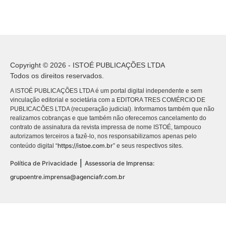
Copyright © 2026 - ISTOÉ PUBLICAÇÕES LTDA
Todos os direitos reservados.
A ISTOÉ PUBLICAÇÕES LTDA é um portal digital independente e sem
vinculação editorial e societária com a EDITORA TRES COMÉRCIO DE
PUBLICACÕES LTDA (recuperação judicial). Informamos também que não
realizamos cobranças e que também não oferecemos cancelamento do
contrato de assinatura da revista impressa de nome ISTOÉ, tampouco
autorizamos terceiros a fazê-lo, nos responsabilizamos apenas pelo
https://istoe.com.br
conteúdo digital “
” e seus respectivos sites.
|
Política de Privacidade
Assessoria de Imprensa:
grupoentre.imprensa@agenciafr.com.br