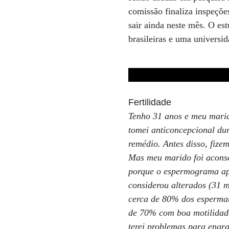
comissão finaliza inspeçõe
sair ainda neste mês. O es
brasileiras e uma universi
Fertilidade
Tenho 31 anos e meu marid
tomei anticoncepcional du
remédio. Antes disso, fiz
Mas meu marido foi aconse
porque o espermograma ap
considerou alterados (31 m
cerca de 80% dos esperma
de 70% com boa motilidade
terei problemas para engr