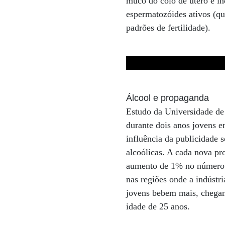
muco do colo de útero e in
espermatozóides ativos (q
padrões de fertilidade).
Álcool e propaganda
Estudo da Universidade d
durante dois anos jovens en
influência da publicidade 
alcoólicas. A cada nova p
aumento de 1% no número 
nas regiões onde a indústr
jovens bebem mais, chegan
idade de 25 anos.