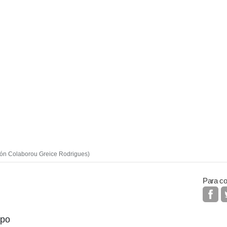
lón Colaborou Greice Rodrigues)
Para co
mpo