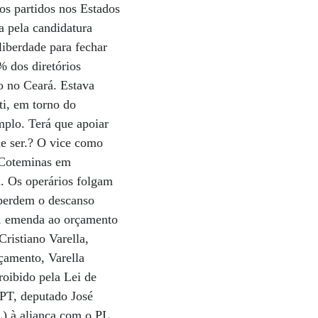
dos partidos nos Estados
a pela candidatura
iberdade para fechar
% dos diretórios
o no Ceará. Estava
ti, em torno do
mplo. Terá que apoiar
e ser.? O vice como
a Coteminas em
. Os operários folgam
s perdem o descanso
9, emenda ao orçamento
ristiano Varella,
çamento, Varella
roibido pela Lei de
 PT, deputado José
L) à aliança com o PL.