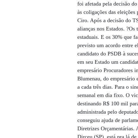
foi afetada pela decisão do
às coligações das eleiçõe
Ciro. Após a decisão do T
alianças nos Estados. ?Os 
estaduais. E os 30% que fa
previsto um acordo entre e
candidato do PSDB à sucess
em seu Estado um candidat
empresário Procuradores in
Blumenau, do empresário e
a cada três dias. Para o si
semanal em dia fixo. O vi
destinando R$ 100 mil para
administrada pelo deputad
conseguiu ajuda de parlame
Diretrizes Orçamentárias. 
Dirceu (SP), está pra lá d