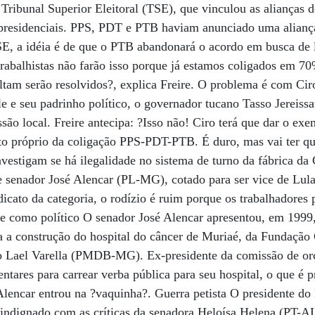
 Tribunal Superior Eleitoral (TSE), que vinculou as alianças 
s presidenciais. PPS, PDT e PTB haviam anunciado uma alianç
SE, a idéia é de que o PTB abandonará o acordo em busca de l
trabalhistas não farão isso porque já estamos coligados em 70
ltam serão resolvidos?, explica Freire. O problema é com Cir
le e seu padrinho político, o governador tucano Tasso Jereissa
ão local. Freire antecipa: ?Isso não! Ciro terá que dar o exe
o próprio da coligação PPS-PDT-PTB. É duro, mas vai ter qu
vestigam se há ilegalidade no sistema de turno da fábrica d
 senador José Alencar (PL-MG), cotado para ser vice de Lula
ndicato da categoria, o rodízio é ruim porque os trabalhadore
ce como político O senador José Alencar apresentou, em 199
 a construção do hospital do câncer de Muriaé, da Fundação C
o Lael Varella (PMDB-MG). Ex-presidente da comissão de or
ntares para carrear verba pública para seu hospital, o que é p
Alencar entrou na ?vaquinha?. Guerra petista O presidente do
e indignado com as críticas da senadora Heloísa Helena (PT-A