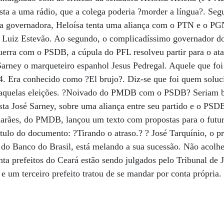
sta a uma rádio, que a colega poderia ?morder a língua?. Seg
 a governadora, Heloísa tenta uma aliança com o PTN e o PGN
o Luiz Estevão. Ao segundo, o complicadíssimo governador do
erra com o PSDB, a cúpula do PFL resolveu partir para o ata
arney o marqueteiro espanhol Jesus Pedregal. Aquele que foi
 Era conhecido como ?El brujo?. Diz-se que foi quem soluc
 daquelas eleições. ?Noivado do PMDB com o PSDB? Seriam b
ta José Sarney, sobre uma aliança entre seu partido e o PSD
marães, do PMDB, lançou um texto com propostas para o futu
ítulo do documento: ?Tirando o atraso.? ? José Tarquínio, o p
do Banco do Brasil, está melando a sua sucessão. Não acolhe
inta prefeitos do Ceará estão sendo julgados pelo Tribunal de J
e um terceiro prefeito tratou de se mandar por conta própria.