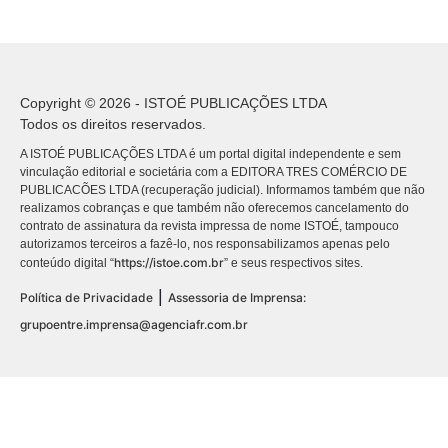
Copyright © 2026 - ISTOÉ PUBLICAÇÕES LTDA
Todos os direitos reservados.
A ISTOÉ PUBLICAÇÕES LTDA é um portal digital independente e sem
vinculação editorial e societária com a EDITORA TRES COMÉRCIO DE
PUBLICACÕES LTDA (recuperação judicial). Informamos também que não
realizamos cobranças e que também não oferecemos cancelamento do
contrato de assinatura da revista impressa de nome ISTOÉ, tampouco
autorizamos terceiros a fazê-lo, nos responsabilizamos apenas pelo
https://istoe.com.br
conteúdo digital “
” e seus respectivos sites.
|
Política de Privacidade
Assessoria de Imprensa:
grupoentre.imprensa@agenciafr.com.br