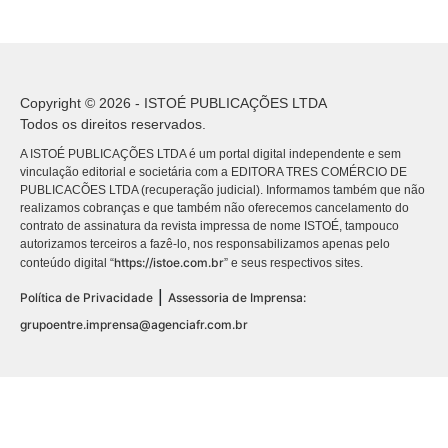
Copyright © 2026 - ISTOÉ PUBLICAÇÕES LTDA
Todos os direitos reservados.
A ISTOÉ PUBLICAÇÕES LTDA é um portal digital independente e sem
vinculação editorial e societária com a EDITORA TRES COMÉRCIO DE
PUBLICACÕES LTDA (recuperação judicial). Informamos também que não
realizamos cobranças e que também não oferecemos cancelamento do
contrato de assinatura da revista impressa de nome ISTOÉ, tampouco
autorizamos terceiros a fazê-lo, nos responsabilizamos apenas pelo
https://istoe.com.br
conteúdo digital “
” e seus respectivos sites.
|
Política de Privacidade
Assessoria de Imprensa:
grupoentre.imprensa@agenciafr.com.br