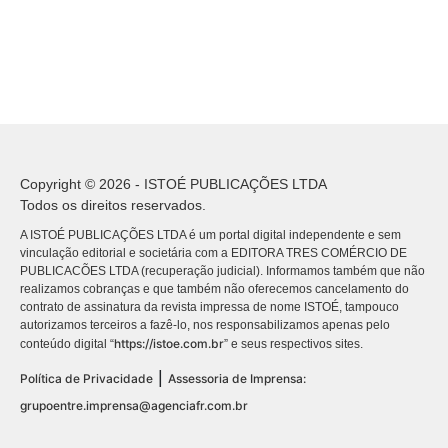
Copyright © 2026 - ISTOÉ PUBLICAÇÕES LTDA
Todos os direitos reservados.
A ISTOÉ PUBLICAÇÕES LTDA é um portal digital independente e sem
vinculação editorial e societária com a EDITORA TRES COMÉRCIO DE
PUBLICACÕES LTDA (recuperação judicial). Informamos também que não
realizamos cobranças e que também não oferecemos cancelamento do
contrato de assinatura da revista impressa de nome ISTOÉ, tampouco
autorizamos terceiros a fazê-lo, nos responsabilizamos apenas pelo
https://istoe.com.br
conteúdo digital “
” e seus respectivos sites.
|
Política de Privacidade
Assessoria de Imprensa:
grupoentre.imprensa@agenciafr.com.br