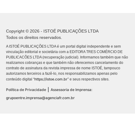
Copyright © 2026 - ISTOÉ PUBLICAÇÕES LTDA
Todos os direitos reservados.
A ISTOÉ PUBLICAÇÕES LTDA é um portal digital independente e sem
vinculação editorial e societária com a EDITORA TRES COMÉRCIO DE
PUBLICACÕES LTDA (recuperação judicial). Informamos também que não
realizamos cobranças e que também não oferecemos cancelamento do
contrato de assinatura da revista impressa de nome ISTOÉ, tampouco
autorizamos terceiros a fazê-lo, nos responsabilizamos apenas pelo
https://istoe.com.br
conteúdo digital “
” e seus respectivos sites.
|
Política de Privacidade
Assessoria de Imprensa:
grupoentre.imprensa@agenciafr.com.br