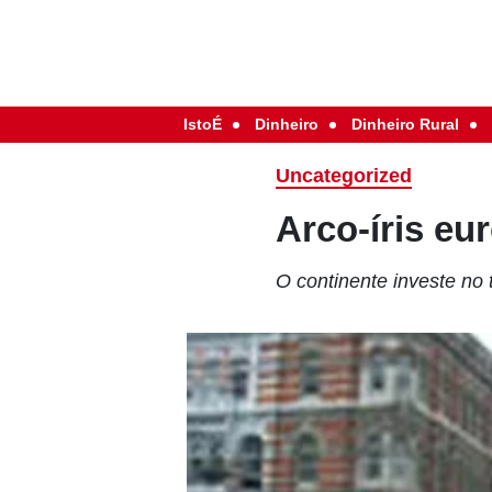
IstoÉ
Dinheiro
Dinheiro Rural
Uncategorized
Arco-íris eu
O continente investe no