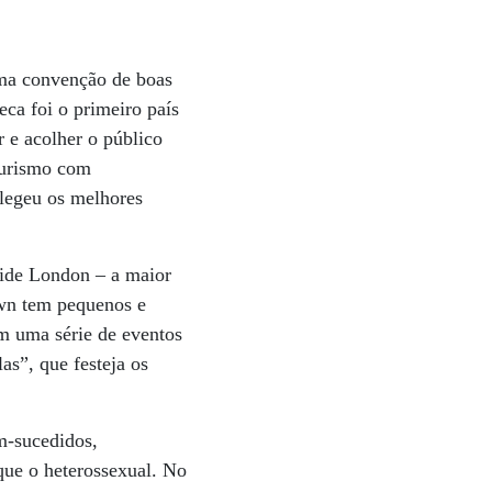
ma convenção de boas
ca foi o primeiro país
 e acolher o público
turismo com
elegeu os melhores
ride London – a maior
own tem pequenos e
em uma série de eventos
as”, que festeja os
-sucedidos,
que o heterossexual. No