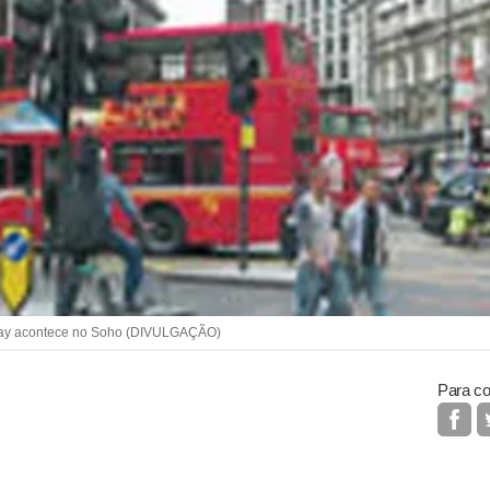
ay acontece no Soho (DIVULGAÇÃO)
Para co