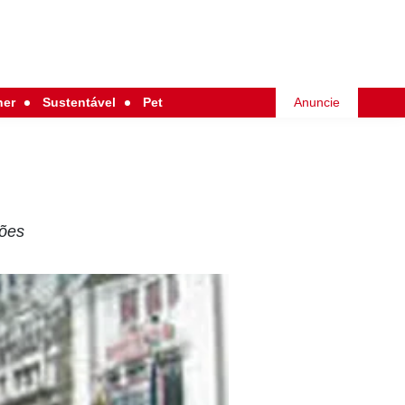
her
Sustentável
Pet
Anuncie
ções