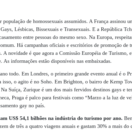
r população de homossexuais assumidos. A França assinou u
ays, Lésbicas, Bissexuais e Transexuais. E a República Tche
casamento entre pessoas do mesmo sexo. Na Europa, respeitar
comum. Há campanhas oficiais e escritórios de promoção de 
os. A novidade é que agora a Comissão Européia de Turismo, 
e. As informações estão disponíveis nas embaixadas.
 ano todo. Em Londres, o primeiro grande evento anual é o P
a isso, o agito é no Soho. Em Brighton, o bairro de Kemp T
. Na Suíça, Zurique é um dos mais fervidos destinos gays e t
eca, Praga é palco para festivais como “Marzo a la luz de vel
asamento gay no país.
am US$ 54,1 bilhões na indústria do turismo por ano.
Bem
fazem de três a quatro viagens anuais e gastam 30% a mais do 