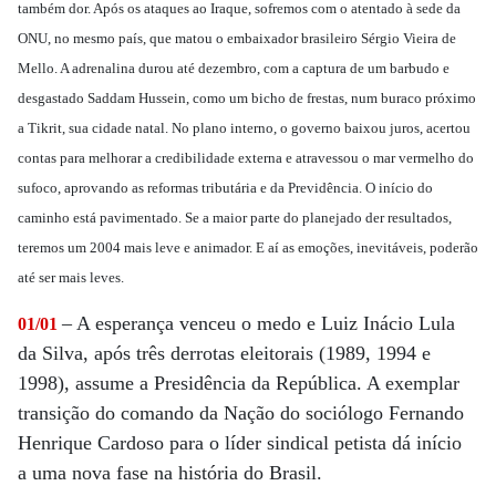
também dor. Após os ataques ao Iraque, sofremos com o atentado à sede da
ONU, no mesmo país, que matou o embaixador brasileiro Sérgio Vieira de
Mello. A adrenalina durou até dezembro, com a captura de um barbudo e
desgastado Saddam Hussein, como um bicho de frestas, num buraco próximo
a Tikrit, sua cidade natal. No plano interno, o governo baixou juros, acertou
contas para melhorar a credibilidade externa e atravessou o mar vermelho do
sufoco, aprovando as reformas tributária e da Previdência. O início do
caminho está pavimentado. Se a maior parte do planejado der resultados,
teremos um 2004 mais leve e animador. E aí as emoções, inevitáveis, poderão
até ser mais leves.
– A esperança venceu o medo e Luiz Inácio Lula
01/01
da Silva, após três derrotas eleitorais (1989, 1994 e
1998), assume a Presidência da República. A exemplar
transição do comando da Nação do sociólogo Fernando
Henrique Cardoso para o líder sindical petista dá início
a uma nova fase na história do Brasil.