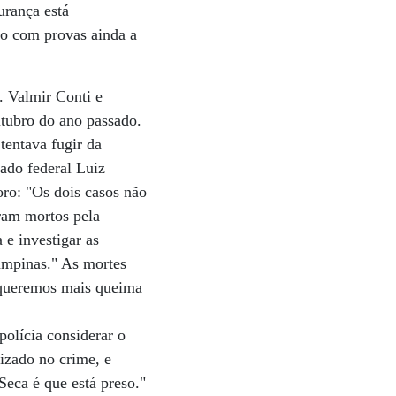
urança está
ado com provas ainda a
. Valmir Conti e
tubro do ano passado.
tentava fugir da
ado federal Luiz
oro: "Os dois casos não
oram mortos pela
 e investigar as
Campinas." As mortes
 queremos mais queima
polícia considerar o
lizado no crime, e
Seca é que está preso."