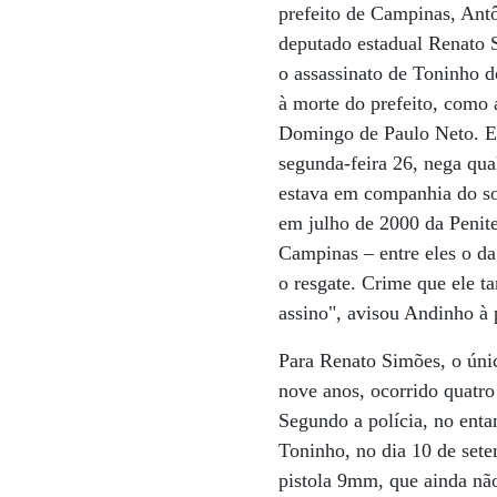
prefeito de Campinas, Antô
deputado estadual Renato 
o assassinato de Toninho d
à morte do prefeito, como
Domingo de Paulo Neto. El
segunda-feira 26, nega qu
estava em companhia do s
em julho de 2000 da Penite
Campinas – entre eles o da
o resgate. Crime que ele t
assino", avisou Andinho à 
Para Renato Simões, o úni
nove anos, ocorrido quatro
Segundo a polícia, no enta
Toninho, no dia 10 de sete
pistola 9mm, que ainda não