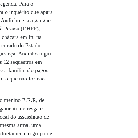
legenda. Para o
m o inquérito que apura
e Andinho e sua gangue
o à Pessoa (DHPP),
 chácara em Itu na
rocurado do Estado
urança. Andinho fugiu
os 12 sequestros em
ue a família não pagou
r, o que não for não
do menino E.R.R, de
agamento de resgate.
ocal do assassinato de
da mesma arma, uma
 diretamente o grupo de