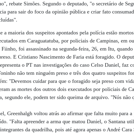
o", rebate Simões. Segundo o deputado, "o secretário de Seg
ícia para sair do foco da opinião pública e criar fato consum
luídas".
e a maioria dos suspeitos apontados pela polícia estão mortos
cutados em Caraguatatuba, por policiais de Campinas, em ou
Fiinho, foi assassinado na segunda-feira, 26, em Itu, quando 
reso. E Cristiano Nascimento de Faria está foragido. O deput
presenta o PT nas investigações do caso Celso Daniel, faz c
Toninho não tem ninguém preso e três dos quatro suspeitos f
lém: "Devemos cuidar para que o foragido seja preso com vida
eram as mortes dos outros dois executados por policiais de 
a, segundo ele, podem ter sido queima de arquivo. "Nós não
l, Greenhalgh voltou atrás ao afirmar que falta muito para a 
ído. "Falta apreender a arma que matou Daniel, o Santana uti
integrantes da quadrilha, pois até agora apenas o André Cara 