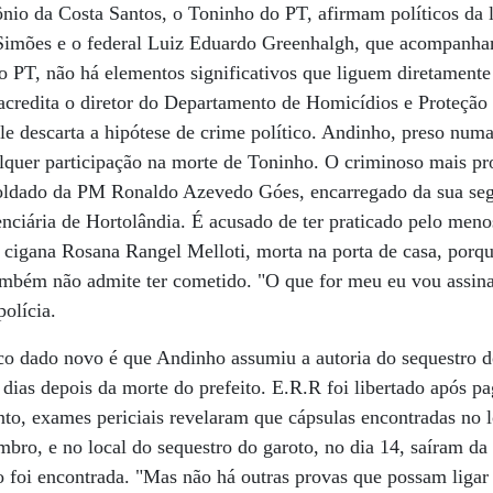
nio da Costa Santos, o Toninho do PT, afirmam políticos da 
Simões e o federal Luiz Eduardo Greenhalgh, que acompanha
o PT, não há elementos significativos que liguem diretament
 acredita o diretor do Departamento de Homicídios e Proteçã
e descarta a hipótese de crime político. Andinho, preso numa
alquer participação na morte de Toninho. O criminoso mais p
oldado da PM Ronaldo Azevedo Góes, encarregado da sua seg
nciária de Hortolândia. É acusado de ter praticado pelo men
 cigana Rosana Rangel Melloti, morta na porta de casa, porq
ambém não admite ter cometido. "O que for meu eu vou assina
polícia.
co dado novo é que Andinho assumiu a autoria do sequestro 
 dias depois da morte do prefeito. E.R.R foi libertado após p
nto, exames periciais revelaram que cápsulas encontradas no l
mbro, e no local do sequestro do garoto, no dia 14, saíram 
 foi encontrada. "Mas não há outras provas que possam ligar