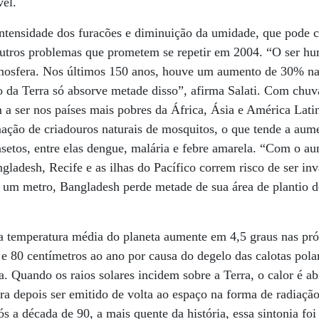
el.
tensidade dos furacões e diminuição da umidade, que pode c
 outros problemas que prometem se repetir em 2004. “O ser 
mosfera. Nos últimos 150 anos, houve um aumento de 30% na
 da Terra só absorve metade disso”, afirma Salati. Com chuv
m a ser nos países mais pobres da África, Ásia e América Lati
ação de criadouros naturais de mosquitos, o que tende a aume
nsetos, entre elas dengue, malária e febre amarela. “Com o a
ladesh, Recife e as ilhas do Pacífico correm risco de ser inva
 um metro, Bangladesh perde metade de sua área de plantio d
.
 a temperatura média do planeta aumente em 4,5 graus nas pr
 e 80 centímetros ao ano por causa do degelo das calotas pol
a. Quando os raios solares incidem sobre a Terra, o calor é a
ra depois ser emitido de volta ao espaço na forma de radiaçã
s a década de 90, a mais quente da história, essa sintonia foi