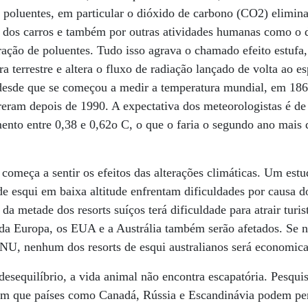
 poluentes, em particular o dióxido de carbono (CO2) elimin
o dos carros e também por outras atividades humanas como o
tração de poluentes. Tudo isso agrava o chamado efeito estuf
a terrestre e altera o fluxo de radiação lançado de volta ao 
e desde que se começou a medir a temperatura mundial, em 18
reram depois de 1990. A expectativa dos meteorologistas é d
to entre 0,38 e 0,62o C, o que o faria o segundo ano mais q
começa a sentir os efeitos das alterações climáticas. Um es
de esqui em baixa altitude enfrentam dificuldades por causa 
da metade dos resorts suíços terá dificuldade para atrair turis
da Europa, os EUA e a Austrália também serão afetados. Se na
 ONU, nenhum dos resorts de esqui australianos será economi
esequilíbrio, a vida animal não encontra escapatória. Pesqu
 que países como Canadá, Rússia e Escandinávia podem perd