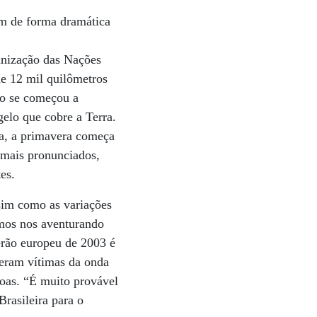
am de forma dramática
anização das Nações
de 12 mil quilômetros
do se começou a
gelo que cobre a Terra.
ta, a primavera começa
 mais pronunciados,
es.
sim como as variações
amos nos aventurando
erão europeu de 2003 é
eram vítimas da onda
soas. “É muito provável
Brasileira para o