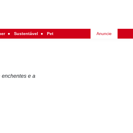
her
Sustentável
Pet
Anuncie
e enchentes e a