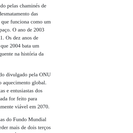
ado pelas chaminés de
 desmatamento das
a, que funciona como um
espaço. O ano de 2003
61. Os dez anos de
e que 2004 bata um
uente na história da
tudo divulgado pela ONU
do aquecimento global.
tas e entusiastas dos
da for feito para
camente viável em 2070.
isas do Fundo Mundial
er mais de dois terços