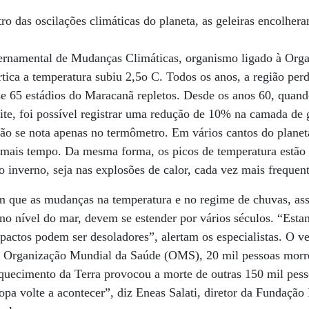
 das oscilações climáticas do planeta, as geleiras encolher
ernamental de Mudanças Climáticas, organismo ligado à Org
ica a temperatura subiu 2,5o C. Todos os anos, a região per
se 65 estádios do Maracanã repletos. Desde os anos 60, quan
lite, foi possível registrar uma redução de 10% na camada de 
ão se nota apenas no termômetro. Em vários cantos do plane
 mais tempo. Da mesma forma, os picos de temperatura estão
o inverno, seja nas explosões de calor, cada vez mais frequent
m que as mudanças na temperatura e no regime de chuvas, as
no nível do mar, devem se estender por vários séculos. “Est
pactos podem ser desoladores”, alertam os especialistas. O v
 Organização Mundial da Saúde (OMS), 20 mil pessoas morr
aquecimento da Terra provocou a morte de outras 150 mil pes
pa volte a acontecer”, diz Eneas Salati, diretor da Fundação 