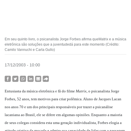
Em seu quinto livro, o psicanalista Jorge Forbes afirma queMatrix e a música
eletrônica são soluções que a juventudedá para este momento (Crédito:
Camilo Vannuchi e Carla Gullo)
17/12/2003 - 10:00
Entusiasta da música eletrônica e fã do filme
Matrix
, o psicanalista Jorge
Forbes, 52 anos, tem motivos para criar polêmica. Aluno de Jacques Lacan
nos anos 70 e um dos principais responsáveis por trazer a psicanálise
lacaniana ao Brasil, ele se difere em algumas opiniões. Enquanto a maioria
de seus colegas considera esta uma geração individualista, Forbes elogia a
atitude criativa da moçada e admira sua capacidade de lidar com a passagem