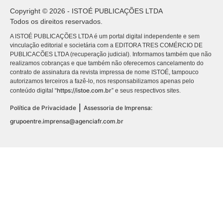
Copyright © 2026 - ISTOÉ PUBLICAÇÕES LTDA
Todos os direitos reservados.
A ISTOÉ PUBLICAÇÕES LTDA é um portal digital independente e sem
vinculação editorial e societária com a EDITORA TRES COMÉRCIO DE
PUBLICACÕES LTDA (recuperação judicial). Informamos também que não
realizamos cobranças e que também não oferecemos cancelamento do
contrato de assinatura da revista impressa de nome ISTOÉ, tampouco
autorizamos terceiros a fazê-lo, nos responsabilizamos apenas pelo
https://istoe.com.br
conteúdo digital “
” e seus respectivos sites.
|
Política de Privacidade
Assessoria de Imprensa:
grupoentre.imprensa@agenciafr.com.br