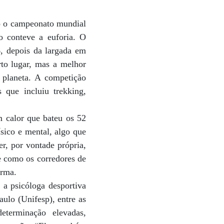
o o campeonato mundial
o conteve a euforia. O
6, depois da largada em
to lugar, mas a melhor
o planeta. A competição
 que incluiu trekking,
 calor que bateu os 52
sico e mental, algo que
r, por vontade própria,
de como os corredores de
irma.
 a psicóloga desportiva
ulo (Unifesp), entre as
determinação elevadas,