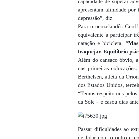
capacidade de superar adv
apresentam afinidade por 
depressão”, diz.
Para o neozelandês Geoff
equivalente a participar t
natação e bicicleta.
“Mas n
fraquejar. Equilíbrio psi
Além do cansaço óbvio, a
nas primeiras colocações.
Berthelsen, atleta da Orio
dos Estados Unidos, terce
“Temos respeito uns pelos o
da Sole – e casou dias an
Passar dificuldades ao ex
de lidar com o outro e c