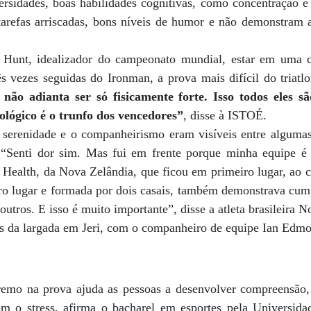
ersidades, boas habilidades cognitivas, como concentração 
tarefas arriscadas, bons níveis de humor e não demonstram 
 Hunt, idealizador do campeonato mundial, estar em uma c
rês vezes seguidas do Ironman, a prova mais difícil do triatl
ão adianta ser só fisicamente forte. Isso todos eles s
cológico é o trunfo dos vencedores”
, disse à ISTOÉ.
 serenidade e o companheirismo eram visíveis entre alguma
 “Senti dor sim. Mas fui em frente porque minha equipe é 
n Health, da Nova Zelândia, que ficou em primeiro lugar, ao 
iro lugar e formada por dois casais, também demonstrava cu
utros. E isso é muito importante”, disse a atleta brasileira N
tes da largada em Jeri, com o companheiro de equipe Ian Edm
tremo na prova ajuda as pessoas a desenvolver compreensão
om o stress, afirma o bacharel em esportes pela Universid