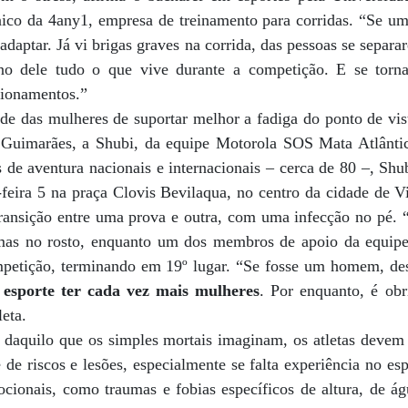
nico da 4any1, empresa de treinamento para corridas. “Se um
adaptar. Já vi brigas graves na corrida, das pessoas se separa
iano dele tudo o que vive durante a competição. E se to
cionamentos.”
de das mulheres de suportar melhor a fadiga do ponto de vis
Guimarães, a Shubi, da equipe Motorola SOS Mata Atlântica
s de aventura nacionais e internacionais – cerca de 80 –, Sh
-feira 5 na praça Clovis Bevilaqua, no centro da cidade de V
ransição entre uma prova e outra, com uma infecção no pé. 
imas no rosto, enquanto um dos membros de apoio da equipe
mpetição, terminando em 19º lugar. “Se fosse um homem, desi
 esporte ter cada vez mais mulheres
. Por enquanto, é obr
eta.
daquilo que os simples mortais imaginam, os atletas devem f
de riscos e lesões, especialmente se falta experiência no es
cionais, como traumas e fobias específicos de altura, de ág