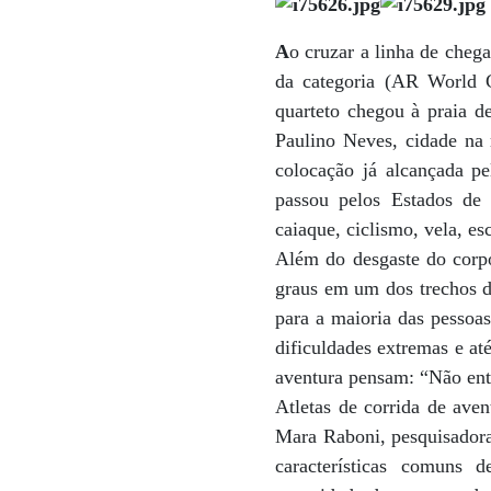
A
o cruzar a linha de che
da categoria (AR World C
quarteto chegou à praia de
Paulino Neves, cidade na
colocação já alcançada pe
passou pelos Estados de 
caiaque, ciclismo, vela, esc
Além do desgaste do corpo
graus em um dos trechos d
para a maioria das pessoas
dificuldades extremas e at
aventura pensam: “Não ente
Atletas de corrida de ave
Mara Raboni, pesquisadora 
características comuns d