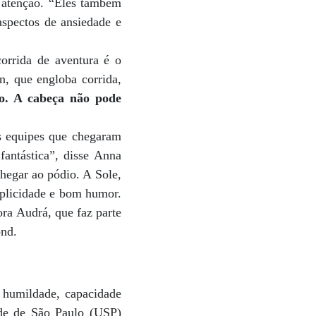
e atenção. “Eles também
aspectos de ansiedade e
orrida de aventura é o
on, que engloba corrida,
ão. A cabeça não pode
s equipes que chegaram
fantástica”, disse Anna
chegar ao pódio. A Sole,
mplicidade e bom humor.
ora Audrá, que faz parte
ond.
, humildade, capacidade
ade de São Paulo (USP)