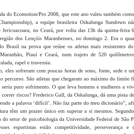
gada do Ecomotion/Pro 2008, que este ano valeu também com
hampionship), a equipe brasileira Oskalunga Sundown nã
 Jericoacoara, no Ceará, por volta das 13h da quinta-feira 
 região dos Lençóis Maranhenses, no domingo 2. Era o quar
lo Brasil na prova que reúne os atletas mais resistentes d
Maranhão, Piauí e Ceará, num trajeto de 520 quilômetros
alada, rapel e travessia.
, eles sofreram com poucas horas de sono, fome, sede e um
o percurso. São atletas que chegaram ao máximo do limite fí
 seria puro sofrimento. O que leva homens e mulheres a vive
é correr riscos? Frederico Gall, da Oskalunga, dá uma pista 
ndo a palavra ‘difícil’. Não faz parte do meu dicionário”, af
ntura têm um prazer único em superar a si mesmos. Segundo
do setor de psicobiologia da Universidade Federal de São Pa
esses esportistas estão competitividade, perseverança e 