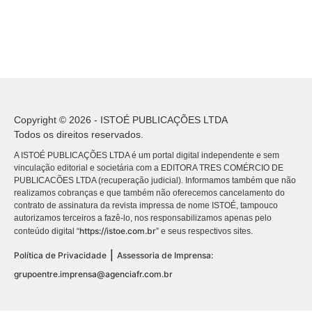
Copyright © 2026 - ISTOÉ PUBLICAÇÕES LTDA
Todos os direitos reservados.
A ISTOÉ PUBLICAÇÕES LTDA é um portal digital independente e sem
vinculação editorial e societária com a EDITORA TRES COMÉRCIO DE
PUBLICACÕES LTDA (recuperação judicial). Informamos também que não
realizamos cobranças e que também não oferecemos cancelamento do
contrato de assinatura da revista impressa de nome ISTOÉ, tampouco
autorizamos terceiros a fazê-lo, nos responsabilizamos apenas pelo
https://istoe.com.br
conteúdo digital “
” e seus respectivos sites.
|
Política de Privacidade
Assessoria de Imprensa:
grupoentre.imprensa@agenciafr.com.br