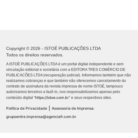
Copyright © 2026 - ISTOÉ PUBLICAÇÕES LTDA
Todos os direitos reservados.
A ISTOÉ PUBLICAÇÕES LTDA é um portal digital independente e sem
vinculação editorial e societária com a EDITORA TRES COMÉRCIO DE
PUBLICACÕES LTDA (recuperação judicial). Informamos também que não
realizamos cobranças e que também não oferecemos cancelamento do
contrato de assinatura da revista impressa de nome ISTOÉ, tampouco
autorizamos terceiros a fazê-lo, nos responsabilizamos apenas pelo
https://istoe.com.br
conteúdo digital “
” e seus respectivos sites.
|
Política de Privacidade
Assessoria de Imprensa:
grupoentre.imprensa@agenciafr.com.br