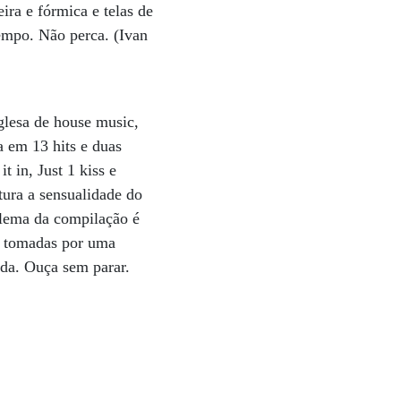
ira e fórmica e telas de
tempo. Não perca. (Ivan
glesa de house music,
a em 13 hits e duas
 in, Just 1 kiss e
ura a sensualidade do
blema da compilação é
em tomadas por uma
oda. Ouça sem parar.