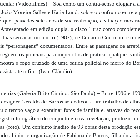
ticular (Videofilmes) – Soa como um contra-senso elogiar a a
João Moreira Salles e Katia Lund, sobre o confronto entre a p
É que, passados sete anos de sua realização, a situação mostr
. Apresentado em edição dupla, o disco 1 traz como compleme
 duas semanas no morro (1987), de Eduardo Coutinho, e o dis
ais “personagens” documentados. Entre as passagens de arrepi
seguem os policiais para impedi-los de praticar qualquer vio
 mostra o fogo cruzado de uma batida policial no morro do B
Assista até o fim. (Ivan Cláudio)
metrias (Galeria Brito Cimino, São Paulo) – Entre 1996 e 199
 e designer Geraldo de Barros se dedicou a um trabalho detalhi
ou o tempo vago a examinar fotos de família e, através do reco
egistro fotográfico do conjunto e nova revelação, produzir um
as (foto). Um conjunto inédito de 93 obras desta produção es
des Júnior e organização de Fabiana de Barros, filha do artist