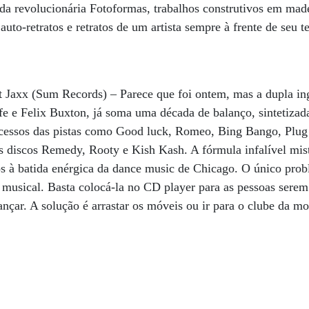
da revolucionária Fotoformas, trabalhos construtivos em made
auto-retratos e retratos de um artista sempre à frente de seu 
 Jaxx (Sum Records) – Parece que foi ontem, mas a dupla in
e e Felix Buxton, já soma uma década de balanço, sintetizad
cessos das pistas como Good luck, Romeo, Bing Bango, Plug it
 discos Remedy, Rooty e Kish Kash. A fórmula infalível mist
os à batida enérgica da dance music de Chicago. O único pro
o musical. Basta colocá-la no CD player para as pessoas ser
ançar. A solução é arrastar os móveis ou ir para o clube da m