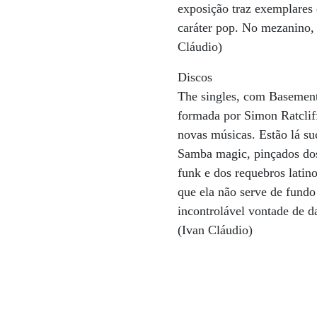
exposição traz exemplares 
caráter pop. No mezanino, 
Cláudio)
Discos
The singles, com Basement
formada por Simon Ratcliff
novas músicas. Estão lá su
Samba magic, pinçados dos
funk e dos requebros latin
que ela não serve de fund
incontrolável vontade de d
(Ivan Cláudio)