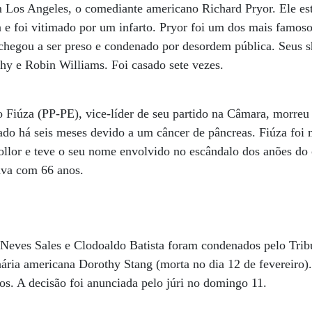
Los Angeles, o comediante americano Richard Pryor. Ele es
la e foi vitimado por um infarto. Pryor foi um dos mais famo
 chegou a ser preso e condenado por desordem pública. Seus 
 e Robin Williams. Foi casado sete vezes.
 Fiúza (PP-PE), vice-líder de seu partido na Câmara, morreu
ciado há seis meses devido a um câncer de pâncreas. Fiúza foi 
llor e teve o seu nome envolvido no escândalo dos anões d
ava com 66 anos.
 Neves Sales e Clodoaldo Batista foram condenados pelo Tribu
nária americana Dorothy Stang (morta no dia 12 de fevereiro)
nos. A decisão foi anunciada pelo júri no domingo 11.