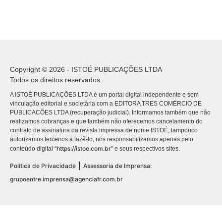
Copyright © 2026 - ISTOÉ PUBLICAÇÕES LTDA
Todos os direitos reservados.
A ISTOÉ PUBLICAÇÕES LTDA é um portal digital independente e sem
vinculação editorial e societária com a EDITORA TRES COMÉRCIO DE
PUBLICACÕES LTDA (recuperação judicial). Informamos também que não
realizamos cobranças e que também não oferecemos cancelamento do
contrato de assinatura da revista impressa de nome ISTOÉ, tampouco
autorizamos terceiros a fazê-lo, nos responsabilizamos apenas pelo
https://istoe.com.br
conteúdo digital “
” e seus respectivos sites.
|
Política de Privacidade
Assessoria de Imprensa:
grupoentre.imprensa@agenciafr.com.br