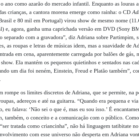
 o ano como azarão do mercado infantil. Enquanto as louras a
das crianças, a cantora morena emerge como rainha: o CD
Ad
Brasil e 80 mil em Portugal) virou show de mesmo nome (11.
al) e, agora, ganha uma caprichada versão em DVD (Sony BM
o separado com a gravadora”, diz Adriana sobre Partimpim, se
tes, as roupas e letras de músicas idem, mas a suavidade de A
entrada em cena, aparentemente carregada por balões de gás,
 show. Ela mantém os pequenos quietinhos e sentados nas cad
ndo um dia foi neném, Einstein, Freud e Platão também”, co
.
 rompe os limites discretos de Adriana, que se permite, na p
oupas, adereços e até na guitarra. “Quando era pequena e via 
o, eu falava: ‘Não sei o que é, mas eu sou isso.’ É encantame
m, também, o conceito e a comunicação com o público. Como 
 “ser tratada como criancinha”, não há linguagem tatibitate 
 envolvimento com esse universo não desperta em Adriana von