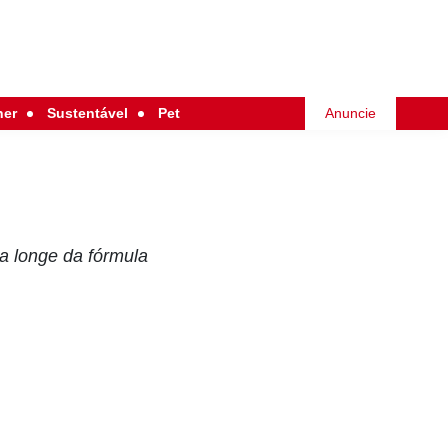
her
Sustentável
Pet
Anuncie
a longe da fórmula