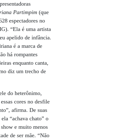
presentadoras
riana Partimpim
(que
628 espectadores no
G). “Ela é uma artista
u apelido de infância.
driana é a marca de
 não há rompantes
eiras enquanto canta,
mo diz um trecho de
ele do heterônimo,
essas cores no desfile
nto”, afirma. De suas
ela “achava chato” o
no show e muito menos
tade de ser mãe. “Não