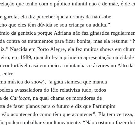
 relação que tenho com o público infantil não é de mãe, é de c
 garota, ela diz perceber que a criançada não sabe
ho que eles têm dúvida se sou criança ou adulta.”
êmio da genética porque Adriana não faz ginástica regularmen
a contra os tratamentos para ficar bonita, mas ela resume: “
eliz.” Nascida em Porto Alegre, ela fez muitos shows em churr
eiro, em 1989, quando fez a primeira apresentação na cidade 
a confortável casa em meio a montanhas e árvores no Alto da
 entre
uma música do show), “a gata siamesa que manda
leza avassaladora do Rio relativiza tudo, todos
ta de
Cariocas
, na qual chama os moradores de
ta de fazer planos para o futuro e diz que Partimpim
s vão acontecendo como têm que acontecer”. Ela tem certeza,
ão podem trabalhar simultaneamente. “Não costumo fazer do