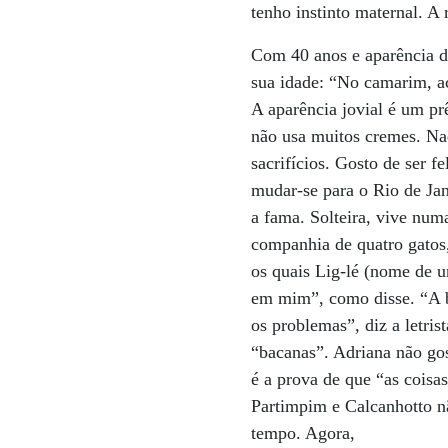
tenho instinto maternal. A
Com 40 anos e aparência de
sua idade: “No camarim, ac
A aparência jovial é um pr
não usa muitos cremes. Nad
sacrifícios. Gosto de ser f
mudar-se para o Rio de Jan
a fama. Solteira, vive num
companhia de quatro gatos,
os quais Lig-lé (nome de 
em mim”, como disse. “A be
os problemas”, diz a letris
“bacanas”. Adriana não gos
é a prova de que “as coisa
Partimpim e Calcanhotto n
tempo. Agora,