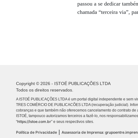
passou a se dedicar também
chamada “terceira via”, pa
Copyright © 2026 - ISTOÉ PUBLICAÇÕES LTDA
Todos os direitos reservados.
A ISTOÉ PUBLICAÇÕES LTDA é um portal digital independente e sem vin
TRES COMÉRCIO DE PUBLICACÕES LTDA (recuperação judicial). Info
cobranças e que também não oferecemos cancelamento do contrato de a
ISTOÉ, tampouco autorizamos terceiros a fazê-lo, nos responsabilizamos
https://istoe.com.br
“
” e seus respectivos sites.
|
Política de Privacidade
Assessoria de Imprensa: grupoentre.impre