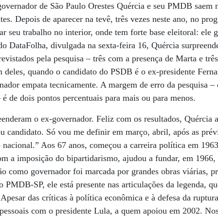
governador de São Paulo Orestes Quércia e seu PMDB saem na
tes. Depois de aparecer na tevê, três vezes neste ano, no pro
ar seu trabalho no interior, onde tem forte base eleitoral: ele
o DataFolha, divulgada na sexta-feira 16, Quércia surpreende
revistados pela pesquisa – três com a presença de Marta e trê
deles, quando o candidato do PSDB é o ex-presidente Ferna
rnador empata tecnicamente. A margem de erro da pesquisa –
 – é de dois pontos percentuais para mais ou para menos.
enderam o ex-governador. Feliz com os resultados, Quércia
u candidato. Só vou me definir em março, abril, após as prév
 nacional.” Aos 67 anos, começou a carreira política em 196
m a imposição do bipartidarismo, ajudou a fundar, em 1966
tão como governador foi marcada por grandes obras viárias, p
 do PMDB-SP, ele está presente nas articulações da legenda, q
 Apesar das críticas à política econômica e à defesa da ruptu
 pessoais com o presidente Lula, a quem apoiou em 2002. Nos