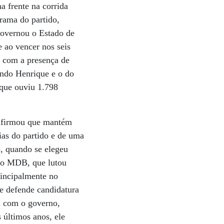
 frente na corrida
grama do partido,
 governou o Estado de
 ao vencer nos seis
s com a presença de
ndo Henrique e o do
 que ouviu 1.798
 afirmou que mantém
ias do partido e de uma
3, quando se elegeu
, o MDB, que lutou
rincipalmente no
ue defende candidatura
ra com o governo,
 últimos anos, ele