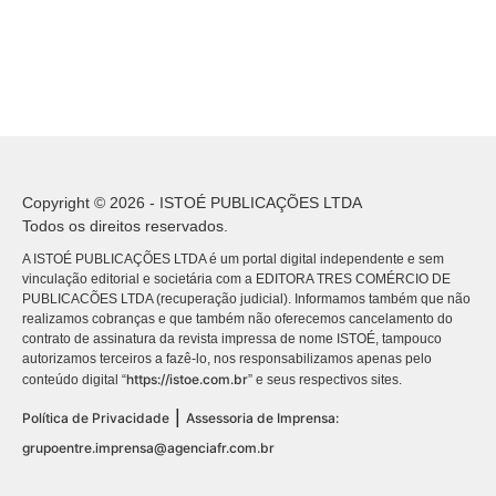
Copyright © 2026 - ISTOÉ PUBLICAÇÕES LTDA
Todos os direitos reservados.
A ISTOÉ PUBLICAÇÕES LTDA é um portal digital independente e sem
vinculação editorial e societária com a EDITORA TRES COMÉRCIO DE
PUBLICACÕES LTDA (recuperação judicial). Informamos também que não
realizamos cobranças e que também não oferecemos cancelamento do
contrato de assinatura da revista impressa de nome ISTOÉ, tampouco
autorizamos terceiros a fazê-lo, nos responsabilizamos apenas pelo
https://istoe.com.br
conteúdo digital “
” e seus respectivos sites.
|
Política de Privacidade
Assessoria de Imprensa:
grupoentre.imprensa@agenciafr.com.br