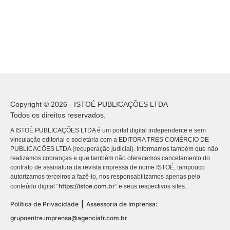
Copyright © 2026 - ISTOÉ PUBLICAÇÕES LTDA
Todos os direitos reservados.
A ISTOÉ PUBLICAÇÕES LTDA é um portal digital independente e sem
vinculação editorial e societária com a EDITORA TRES COMÉRCIO DE
PUBLICACÕES LTDA (recuperação judicial). Informamos também que não
realizamos cobranças e que também não oferecemos cancelamento do
contrato de assinatura da revista impressa de nome ISTOÉ, tampouco
autorizamos terceiros a fazê-lo, nos responsabilizamos apenas pelo
https://istoe.com.br
conteúdo digital “
” e seus respectivos sites.
|
Política de Privacidade
Assessoria de Imprensa:
grupoentre.imprensa@agenciafr.com.br