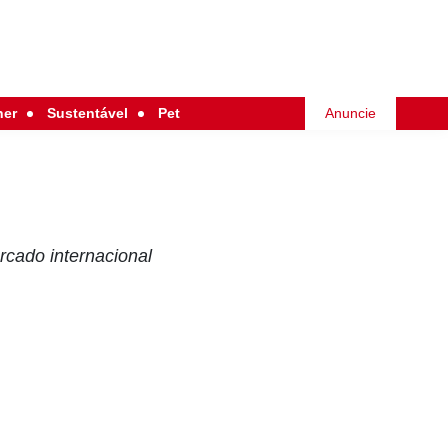
her
Sustentável
Pet
Anuncie
rcado internacional