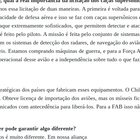
qual a real importância da licitação dos caças supersônic
s essa licitação de duas maneiras. A primeira é voltada para
pacidade de defesa aérea e isso se faz com caças supersônico
aque extremamente sofisticados, que permitem detectar e atac
é feito pelo piloto. A missão é feita pelo conjunto de sistema
am os sistemas de detecção dos radares, de navegação do avi
seis. Estamos comprando máquinas de guerra, e para a Força 
peracional desse avião e a independência sobre tudo o que fa
tratégicas dos países que fabricam esses equipamentos. O Chi
 Obteve licença de importação dos aviões, mas os mísseis fi
cados com antecedência para liberá-los. Para a FAB isso não
pode garantir algo diferente?
 é muito diferente. Em nossa aliança