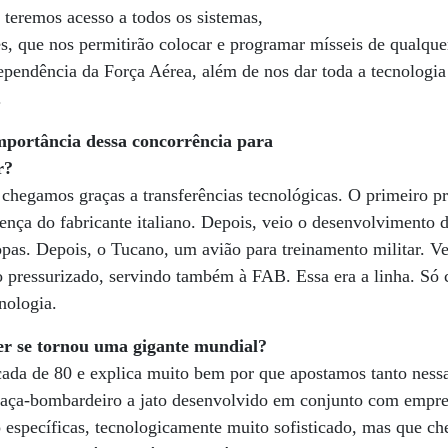
teremos acesso a todos os sistemas,
es, que nos permitirão colocar e programar mísseis de qualque
dependência da Força Aérea, além de nos dar toda a tecnologia
.
mportância dessa concorrência para
r?
egamos graças a transferências tecnológicas. O primeiro pr
ença do fabricante italiano. Depois, veio o desenvolvimento
ropas. Depois, o Tucano, um avião para treinamento militar. V
ro pressurizado, servindo também à FAB. Essa era a linha. Só
cnologia.
 se tornou uma gigante mundial?
a de 80 e explica muito bem por que apostamos tanto nessa
ça-bombardeiro a jato desenvolvido em conjunto com empres
o específicas, tecnologicamente muito sofisticado, mas que