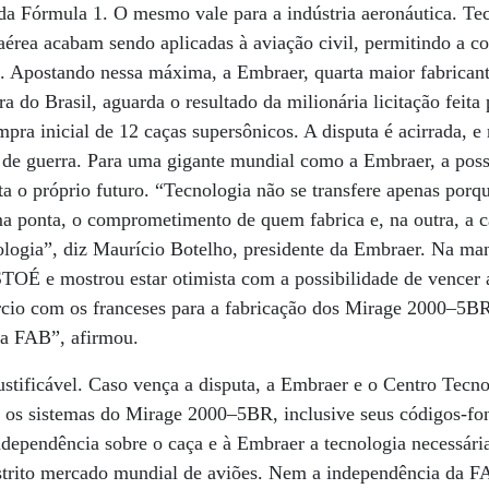
da Fórmula 1. O mesmo vale para a indústria aeronáutica. Te
 aérea acabam sendo aplicadas à aviação civil, permitindo a 
. Apostando nessa máxima, a Embraer, quarta maior fabrican
 do Brasil, aguarda o resultado da milionária licitação feita
mpra inicial de 12 caças supersônicos. A disputa é acirrada, e
 de guerra. Para uma gigante mundial como a Embraer, a possi
ta o próprio futuro. “Tecnologia não se transfere apenas porq
a ponta, o comprometimento de quem fabrica e, na outra, a c
ologia”, diz Maurício Botelho, presidente da Embraer. Na manh
STOÉ e mostrou estar otimista com a possibilidade de vencer
cio com os franceses para a fabricação dos Mirage 2000–5BR
 da FAB”, afirmou.
stificável. Caso vença a disputa, a Embraer e o Centro Tecn
 os sistemas do Mirage 2000–5BR, inclusive seus códigos-fon
dependência sobre o caça e à Embraer a tecnologia necessári
estrito mercado mundial de aviões. Nem a independência da F