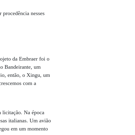
r procedência nesses
ojeto da Embraer foi o
 do Bandeirante, um
eio, então, o Xingu, um
 crescemos com a
 licitação. Na época
as italianas. Um avião
 chegou em um momento