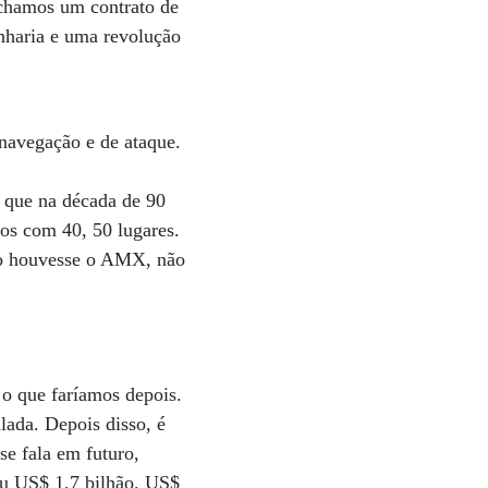
echamos um contrato de
nharia e uma revolução
 navegação e de ataque.
u que na década de 90
os com 40, 50 lugares.
não houvesse o AMX, não
 o que faríamos depois.
lada. Depois disso, é
se fala em futuro,
tiu US$ 1,7 bilhão. US$