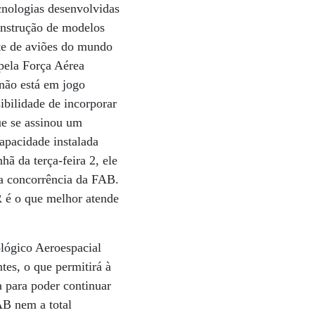
cnologias desenvolvidas
construção de modelos
te de aviões do mundo
 pela Força Aérea
 não está em jogo
bilidade de incorporar
ue se assinou um
apacidade instalada
ã da terça-feira 2, ele
 a concorrência da FAB.
 é o que melhor atende
ológico Aeroespacial
tes, o que permitirá à
a para poder continuar
AB nem a total