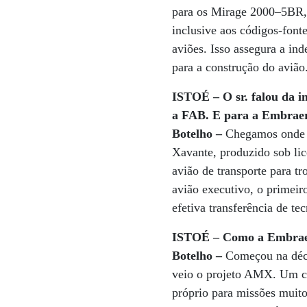
para os Mirage 2000–5BR, 
inclusive aos códigos-font
aviões. Isso assegura a in
para a construção do avião
ISTOÉ – O sr. falou da i
a FAB. E para a Embrae
Botelho –
Chegamos onde ch
Xavante, produzido sob lic
avião de transporte para t
avião executivo, o primei
efetiva transferência de te
ISTOÉ – Como a Embraer
Botelho –
Começou na décad
veio o projeto AMX. Um ca
próprio para missões muit