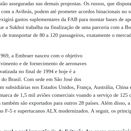
estão asseguradas nas demais propostas. Os russos, que disput
com a Avibrás, podem até prometer acordos binacionais no se
 exigirá gastos suplementares da FAB para montar bases de apo
ue a Sukhoi trabalha na finalização de uma parceria com a Bo
s de transportar de 80 a 120 passageiros, exatamente o merc
.
969, a Embraer nasceu com o objetivo
lvimento e de fornecimento de aeronaves
vatizada no final de 1994 e hoje é a
 do Brasil. Com sede em São José dos
m subsidiárias nos Estados Unidos, França, Austrália, China
 marca de 1,5 mil aviões comerciais voando a serviço de 125
a também são exportados para outros 28 países. Além disso, a
s F-5 e supertucanos ALX modernizados. A seguir, os princip