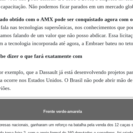
 capacitação. Não podemos ficar parados em um mercado glo
do obtido com o AMX pode ser conquistado agora com os
ala nas tecnologias supersônicas, nos conhecimentos que po
stamos falando de um valor que não posso abdicar. Essa licita
m a tecnologia incorporada até agora, a Embraer bateu no teto
be dizer o que fará exatamente com
r exemplo, que a Dassault já está desenvolvendo projetos pa
a ocorre nos Estados Unidos. O Brasil não pode abrir mão de 
iões.
Frente verde-amarela
resas nacionais, ganharam um reforço na batalha pela venda dos 12 caças 
 da terça-feira 2, com o apoio formal de 160 deputados e senadores, foi cria