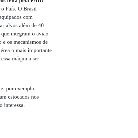
os feita pela FAB?
 o País. O Brasil
s equipados com
ar alvos além de 40
s que integram o avião.
ão e os mecanismos de
Aérea o mais importante
z essa máquina ser
le, por exemplo,
cam estocados nos
 interessa.