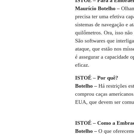
ISTOÉ – Para a Embraer, 
Maurício Botelho –
Olhamo
precisa ter uma efetiva ca
sistemas de navegação e at
quilômetros. Ora, isso não 
São softwares que interlig
ataque, que estão nos mís
é assegurar a capacidade o
eficaz.
ISTOÉ – Por quê?
Botelho –
Há restrições es
comprou caças americanos.
EUA, que devem ser comuni
ISTOÉ – Como a Embraer 
Botelho –
O que oferecemos