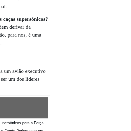
bal.
 caças supersônicos?
dem derivar da
ção, para nós, é uma
.
ra um avião executivo
ser um dos líderes
supersônicos para a Força
da a Frente Parlamentar em