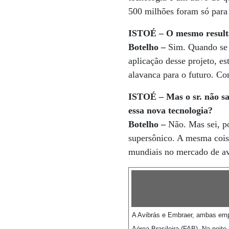
500 milhões foram só para
ISTOÉ – O mesmo resulta
Botelho –
Sim. Quando se f
aplicação desse projeto, e
alavanca para o futuro. Co
ISTOÉ – Mas o sr. não sa
essa nova tecnologia?
Botelho –
Não. Mas sei, po
supersônico. A mesma cois
mundiais no mercado de av
A Avibrás e Embraer, ambas emp
Aérea Brasileira (FAB). Na noite