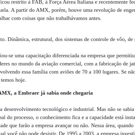
icou restrito à FAB, à Força Aérea Italiana e recentemente f
uela. A partir do AMX, porém, houve uma revolução de enge
balhar com coisas que não trabalhávamos antes.
to. Dinâmica, estrutural, dos sistemas de controle de vôo, de
riou-se uma capacitação diferenciada na empresa que permiti
eres no mundo da aviação comercial, com a fabricação de jat
envolvendo essa família com aviões de 70 a 100 lugares. Se 
 temos hoje.
AMX, a Embraer já sabia onde chegaria
 desenvolvimento tecnológico e industrial. Mas não se sabia
al do processo, o conhecimento fica e a capacidade está insta
dade que farão a empresa avançar ou não. Nessa área, quando 
ual você não pode desistir. De 1995 a 2003, a empresa inves