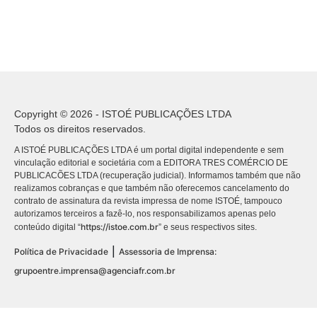
Copyright © 2026 - ISTOÉ PUBLICAÇÕES LTDA
Todos os direitos reservados.
A ISTOÉ PUBLICAÇÕES LTDA é um portal digital independente e sem
vinculação editorial e societária com a EDITORA TRES COMÉRCIO DE
PUBLICACÕES LTDA (recuperação judicial). Informamos também que não
realizamos cobranças e que também não oferecemos cancelamento do
contrato de assinatura da revista impressa de nome ISTOÉ, tampouco
autorizamos terceiros a fazê-lo, nos responsabilizamos apenas pelo
https://istoe.com.br
conteúdo digital “
” e seus respectivos sites.
|
Política de Privacidade
Assessoria de Imprensa:
grupoentre.imprensa@agenciafr.com.br