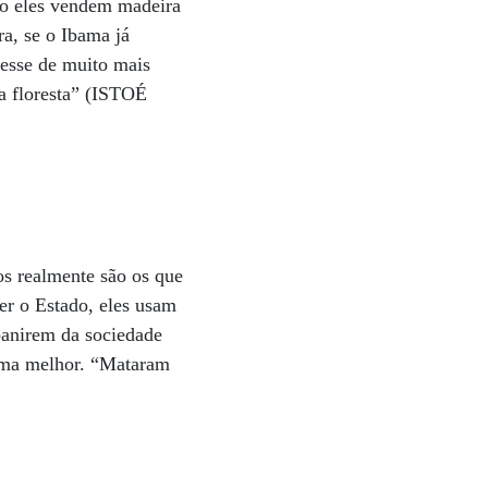
to eles vendem madeira
ra, se o Ibama já
sesse de muito mais
 na floresta” (ISTOÉ
os realmente são os que
er o Estado, eles usam
banirem da sociedade
tema melhor. “Mataram