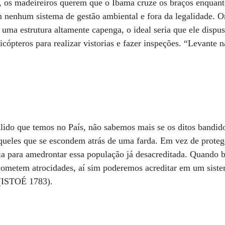
di, os madeireiros querem que o Ibama cruze os braços enquan
m nenhum sistema de gestão ambiental e fora da legalidade. O
 uma estrutura altamente capenga, o ideal seria que ele dispu
elicópteros para realizar vistorias e fazer inspeções. “Levante
alido que temos no País, não sabemos mais se os ditos bandid
aqueles que se escondem atrás de uma farda. Em vez de proteg
ia para amedrontar essa população já desacreditada. Quando 
 cometem atrocidades, aí sim poderemos acreditar em um sis
(ISTOÉ 1783).