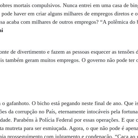
 pobres mortais compulsivos. Nunca entrei em uma casa de bi
 pode haver em criar alguns milhares de empregos diretos e 
assa acaba com milhares de outros empregos? “A polêmica do
hi
nte de divertimento e fazem as pessoas esquecer as tensões d
ois também geram muitos empregos. O governo não pode ter 
 o gafanhoto. O bicho está pegando neste final de ano. Que i
ões da corrupção no País, eternamente intocáveis pela fortun
dade. Parabéns à Polícia Federal por essas operações. E que 
ta mutreta para ser esmiuçada. Agora, o que não pode é apen
 haja prosseguimento com julgamento e condenação. “Caça ao