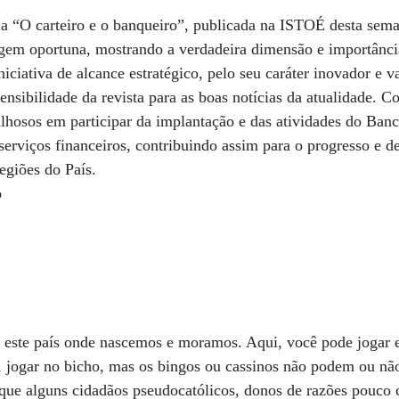
ia “O carteiro e o banqueiro”, publicada na ISTOÉ desta sem
em oportuna, mostrando a verdadeira dimensão e importância
iciativa de alcance estratégico, pelo seu caráter inovador e va
nsibilidade da revista para as boas notícias da atualidade. C
lhosos em participar da implantação e das atividades do Banc
serviços financeiros, contribuindo assim para o progresso e 
egiões do País.
o
 este país onde nascemos e moramos. Aqui, você pode jogar 
s, jogar no bicho, mas os bingos ou cassinos não podem ou n
que alguns cidadãos pseudocatólicos, donos de razões pouco