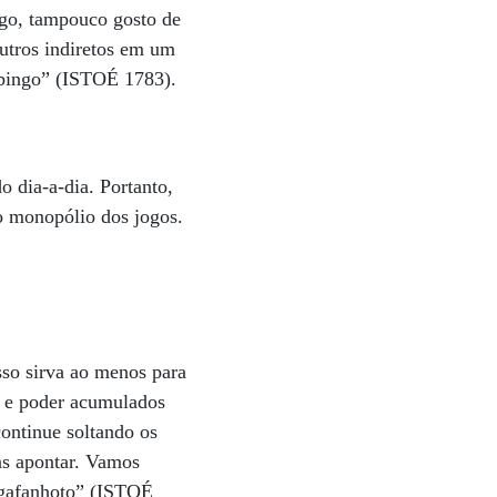
ngo, tampouco gosto de
outros indiretos em um
 bingo” (ISTOÉ 1783).
o dia-a-dia. Portanto,
o monopólio dos jogos.
sso sirva ao menos para
a e poder acumulados
continue soltando os
as apontar. Vamos
 gafanhoto” (ISTOÉ