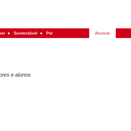
her
Sustentável
Pet
Anuncie
ores e alunos