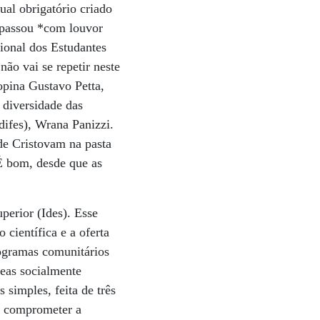
ual obrigatório criado
 passou *com louvor
cional dos Estudantes
ão vai se repetir neste
opina Gustavo Petta,
 diversidade das
difes), Wrana Panizzi.
e Cristovam na pasta
É bom, desde que as
perior (Ides). Esse
científica e a oferta
ogramas comunitários
reas socialmente
 simples, feita de três
se comprometer a