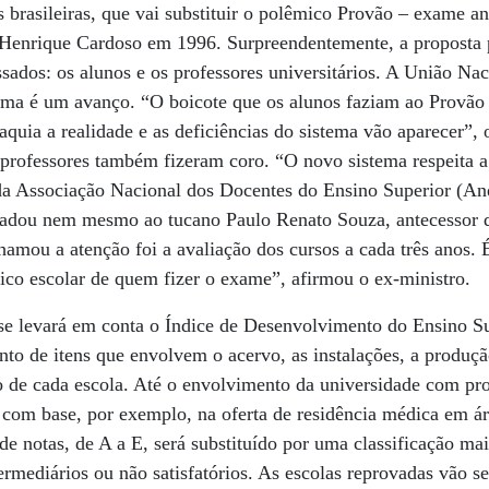
s brasileiras, que vai substituir o polêmico Provão – exame an
 Henrique Cardoso em 1996. Surpreendentemente, a proposta
ssados: os alunos e os professores universitários. A União Na
ma é um avanço. “O boicote que os alunos faziam ao Provão n
aquia a realidade e as deficiências do sistema vão aparecer”, 
 professores também fizeram coro. “O novo sistema respeita a
 da Associação Nacional dos Docentes do Ensino Superior (An
adou nem mesmo ao tucano Paulo Renato Souza, antecessor d
amou a atenção foi a avaliação dos cursos a cada três anos. 
rico escolar de quem fizer o exame”, afirmou o ex-ministro.
se levará em conta o Índice de Desenvolvimento do Ensino Su
to de itens que envolvem o acervo, as instalações, a produção 
o de cada escola. Até o envolvimento da universidade com pr
, com base, por exemplo, na oferta de residência médica em á
de notas, de A a E, será substituído por uma classificação mais
ermediários ou não satisfatórios. As escolas reprovadas vão 