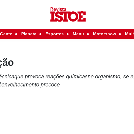
Gente
Planeta
Esportes
Menu
Motorshow
Mul
ação
 técnicaque provoca reações químicasno organismo, se
téenvelhecimento precoce