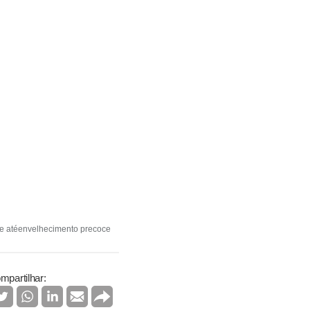
 e atéenvelhecimento precoce
mpartilhar: