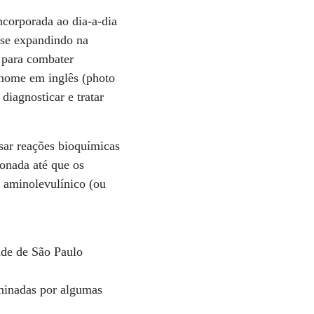
incorporada ao dia-a-dia
 se expandindo na
o para combater
 nome em inglês (photo
iagnosticar e tratar
sar reações bioquímicas
onada até que os
o aminolevulínico (ou
dade de São Paulo
minadas por algumas