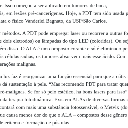
r. Isso começou a ser aplicado em tumores de boca,
is, em lesões pré-cancerígenas. Hoje, a PDT tem sido usada p
lata o físico Vanderlei Bagnato, da USP/São Carlos.
r métodos. A PDT pode empregar laser ou recorrer a outras f
 dois eletrodos) ou lâmpadas do tipo LED (coloridas). Ou sej
além disso. O ALA é um composto corante e só é eliminado p
s células sadias, os tumores absorvem mais esse ácido. Com 
terações malignas.
a luz faz é reorganizar uma função essencial para que a cútis 
e dá sustentação à pele. “Mas recomendo PDT para tratar que
é-malignas. Se for só pelo estético, há bons lasers para isso”
o da terapia fotodinâmica. Existem ALAs de diversas formas 
contará com mais uma substância fotossensível, o Metvix (do
que causa menos dor do que o ALA – compostos desse gênero
e eritema e formação de pústulas.