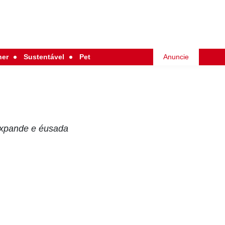
her
Sustentável
Pet
Anuncie
 expande e éusada