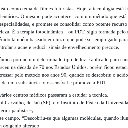
visto como tema de filmes futuristas. Hoje, a tecnologia está 
 dentários. O mesmo pode acontecer com um método que está
 especialidades, e promete se consolidar como potente recurs
leza. É a terapia fotodinâmica – ou PDT, sigla formada pelo
todo também baseado em luz e que pode ser empregado para d
ntrolar a acne e reduzir sinais de envelhecimento precoce.
âmica porque um determinado tipo de luz é aplicado para cau
asceu na década de 70 nos Estados Unidos, porém ficou estaci
nteressar pelo método nos anos 90, quando se descobriu o ácid
 de uma substância fotossensível e promove a PDT.
vários centros médicos passaram a estudar a técnica.
al Carvalho, de Jaú (SP), e o Instituto de Física da Universi
rior paulista –,
se campo. “Descobriu-se que algumas moléculas, quando ilu
m oxigênio alterado