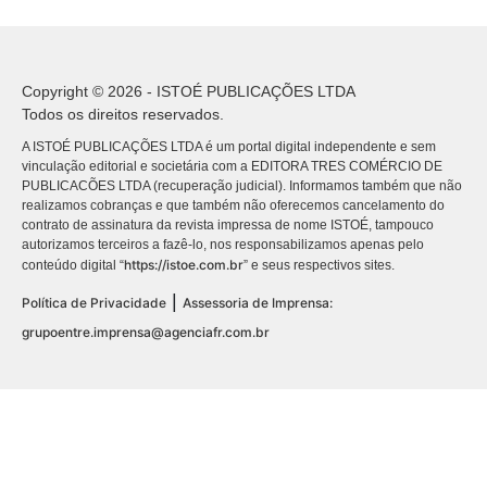
Copyright © 2026 - ISTOÉ PUBLICAÇÕES LTDA
Todos os direitos reservados.
A ISTOÉ PUBLICAÇÕES LTDA é um portal digital independente e sem
vinculação editorial e societária com a EDITORA TRES COMÉRCIO DE
PUBLICACÕES LTDA (recuperação judicial). Informamos também que não
realizamos cobranças e que também não oferecemos cancelamento do
contrato de assinatura da revista impressa de nome ISTOÉ, tampouco
autorizamos terceiros a fazê-lo, nos responsabilizamos apenas pelo
https://istoe.com.br
conteúdo digital “
” e seus respectivos sites.
|
Política de Privacidade
Assessoria de Imprensa:
grupoentre.imprensa@agenciafr.com.br