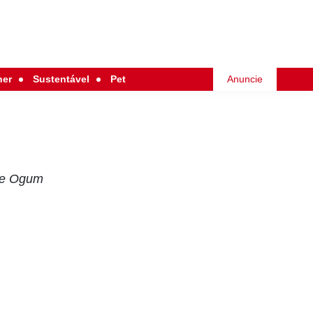
her
Sustentável
Pet
Anuncie
 de Ogum