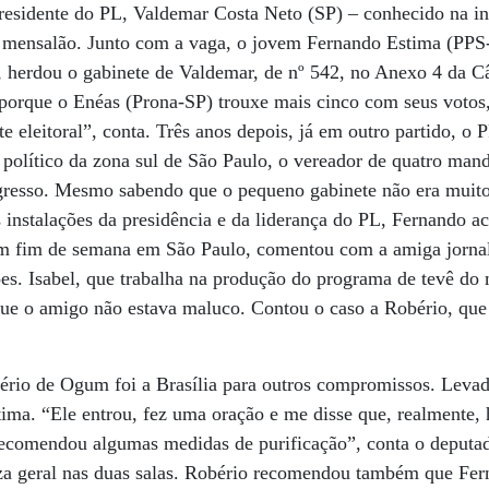
presidente do PL, Valdemar Costa Neto (SP) – conhecido na 
 mensalão. Junto com a vaga, o jovem Fernando Estima (PPS-
, herdou o gabinete de Valdemar, de nº 542, no Anexo 4 da C
ra porque o Enéas (Prona-SP) trouxe mais cinco com seus voto
te eleitoral”, conta. Três anos depois, já em outro partido, o
 político da zona sul de São Paulo, o vereador de quatro man
resso. Mesmo sabendo que o pequeno gabinete não era muito
s instalações da presidência e da liderança do PL, Fernando 
m fim de semana em São Paulo, comentou com a amiga jornalis
ões. Isabel, que trabalha na produção do programa de tevê do
e o amigo não estava maluco. Contou o caso a Robério, que
io de Ogum foi a Brasília para outros compromissos. Levado 
ima. “Ele entrou, fez uma oração e me disse que, realmente, 
recomendou algumas medidas de purificação”, conta o deputad
za geral nas duas salas. Robério recomendou também que Fer