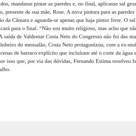
uidos, mandasse pintar as paredes e, no final, aplicasse sal gro
o, presente de sua mãe, Rose. A nova pintura para as paredes e
ção da Câmara e aguarda-se apenas que haja pintor livre. O sa
icará para o final. “Não sou muito religioso, mas acho que nã
 A saída de Valdemar Costa Neto do Congresso não foi das mai
 dinheiro do mensalão, Costa Neto protagonizou, com a ex-mu
enas de barraco explícito que incluíram até o corte da água 
or isso que, por via das dúvidas, Fernando Estima resolveu 
alho.