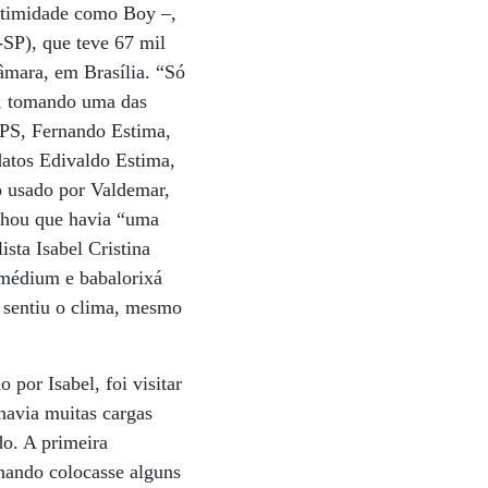
intimidade como Boy –,
SP), que teve 67 mil
âmara, em Brasília. “Só
s, tomando uma das
 PPS, Fernando Estima,
datos Edivaldo Estima,
 usado por Valdemar,
achou que havia “uma
ta Isabel Cristina
 médium e babalorixá
 sentiu o clima, mesmo
por Isabel, foi visitar
havia muitas cargas
o. A primeira
nando colocasse alguns