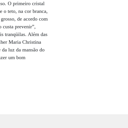
sso. O primeiro cristal
 o teto, na cor branca,
l grosso, de acordo com
o custa prevenir”,
s tranqüilas. Além das
lher Maria Christina
e da luz da mansão do
fazer um bom