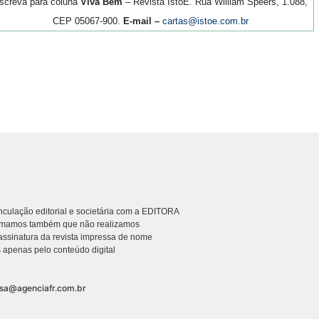
screva para coluna
Viva Bem
– Revista IstoÉ. Rua William Speers, 1.088,
CEP 05067-900.
E-mail –
cartas@istoe.com.br
culação editorial e societária com a EDITORA
rmamos também que não realizamos
ssinatura da revista impressa de nome
 apenas pelo conteúdo digital
nsa@agenciafr.com.br