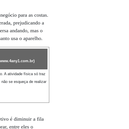
negócio para as costas.
terada, prejudicando a
versa andando, mas o
uanto usa o aparelho.
www.4any1.com.br
)
 A atividade física só traz
s não se esqueça de realizar
ivo é diminuir a fila
rar, entre eles o