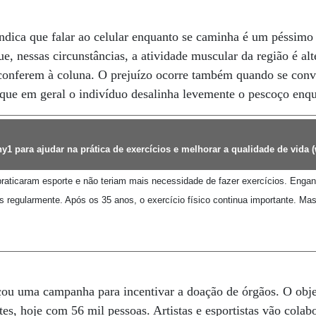
ndica que falar ao celular enquanto se caminha é um péssimo 
ue, nessas circunstâncias, a atividade muscular da região é al
conferem à coluna. O prejuízo ocorre também quando se con
já que em geral o indivíduo desalinha levemente o pescoço enq
y1 para ajudar na prática de exercícios e melhorar a qualidade de vida (
raticaram esporte e não teriam mais necessidade de fazer exercícios. Engano.
s regularmente. Após os 35 anos, o exercício físico continua importante. Ma
ou uma campanha para incentivar a doação de órgãos. O objet
tes, hoje com 56 mil pessoas. Artistas e esportistas vão colabo