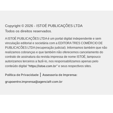
Copyright © 2026 - ISTOÉ PUBLICAÇÕES LTDA
Todos os direitos reservados.
A ISTOÉ PUBLICAÇÕES LTDA é um portal digital independente e sem
vinculação editorial e societária com a EDITORA TRES COMÉRCIO DE
PUBLICACÕES LTDA (recuperação judicial). Informamos também que não
realizamos cobranças e que também não oferecemos cancelamento do
contrato de assinatura da revista impressa de nome ISTOÉ, tampouco
autorizamos terceiros a fazê-lo, nos responsabilizamos apenas pelo
https://istoe.com.br
conteúdo digital “
” e seus respectivos sites.
|
Política de Privacidade
Assessoria de Imprensa:
grupoentre.imprensa@agenciafr.com.br