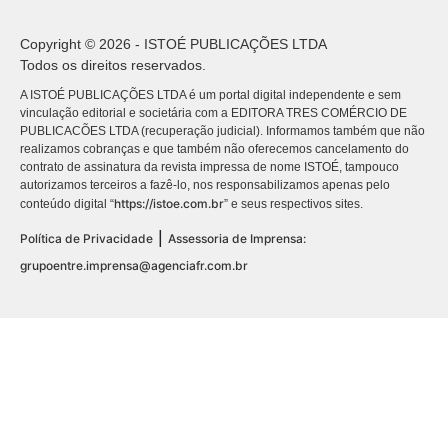
Copyright © 2026 - ISTOÉ PUBLICAÇÕES LTDA
Todos os direitos reservados.
A ISTOÉ PUBLICAÇÕES LTDA é um portal digital independente e sem
vinculação editorial e societária com a EDITORA TRES COMÉRCIO DE
PUBLICACÕES LTDA (recuperação judicial). Informamos também que não
realizamos cobranças e que também não oferecemos cancelamento do
contrato de assinatura da revista impressa de nome ISTOÉ, tampouco
autorizamos terceiros a fazê-lo, nos responsabilizamos apenas pelo
https://istoe.com.br
conteúdo digital “
” e seus respectivos sites.
|
Política de Privacidade
Assessoria de Imprensa:
grupoentre.imprensa@agenciafr.com.br