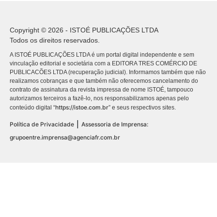
Copyright © 2026 - ISTOÉ PUBLICAÇÕES LTDA
Todos os direitos reservados.
A ISTOÉ PUBLICAÇÕES LTDA é um portal digital independente e sem
vinculação editorial e societária com a EDITORA TRES COMÉRCIO DE
PUBLICACÕES LTDA (recuperação judicial). Informamos também que não
realizamos cobranças e que também não oferecemos cancelamento do
contrato de assinatura da revista impressa de nome ISTOÉ, tampouco
autorizamos terceiros a fazê-lo, nos responsabilizamos apenas pelo
https://istoe.com.br
conteúdo digital “
” e seus respectivos sites.
|
Política de Privacidade
Assessoria de Imprensa:
grupoentre.imprensa@agenciafr.com.br