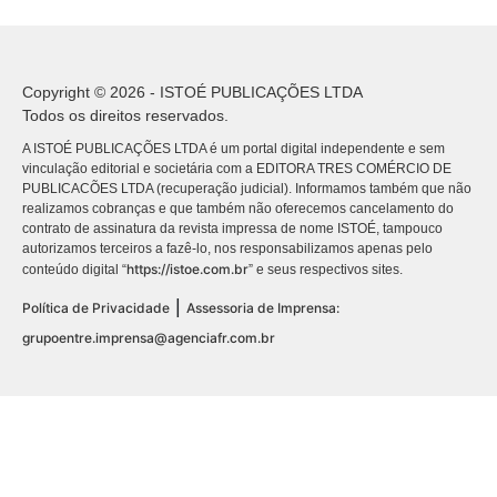
Copyright © 2026 - ISTOÉ PUBLICAÇÕES LTDA
Todos os direitos reservados.
A ISTOÉ PUBLICAÇÕES LTDA é um portal digital independente e sem
vinculação editorial e societária com a EDITORA TRES COMÉRCIO DE
PUBLICACÕES LTDA (recuperação judicial). Informamos também que não
realizamos cobranças e que também não oferecemos cancelamento do
contrato de assinatura da revista impressa de nome ISTOÉ, tampouco
autorizamos terceiros a fazê-lo, nos responsabilizamos apenas pelo
https://istoe.com.br
conteúdo digital “
” e seus respectivos sites.
|
Política de Privacidade
Assessoria de Imprensa:
grupoentre.imprensa@agenciafr.com.br