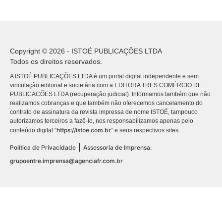
Copyright © 2026 - ISTOÉ PUBLICAÇÕES LTDA
Todos os direitos reservados.
A ISTOÉ PUBLICAÇÕES LTDA é um portal digital independente e sem
vinculação editorial e societária com a EDITORA TRES COMÉRCIO DE
PUBLICACÕES LTDA (recuperação judicial). Informamos também que não
realizamos cobranças e que também não oferecemos cancelamento do
contrato de assinatura da revista impressa de nome ISTOÉ, tampouco
autorizamos terceiros a fazê-lo, nos responsabilizamos apenas pelo
https://istoe.com.br
conteúdo digital “
” e seus respectivos sites.
|
Política de Privacidade
Assessoria de Imprensa:
grupoentre.imprensa@agenciafr.com.br