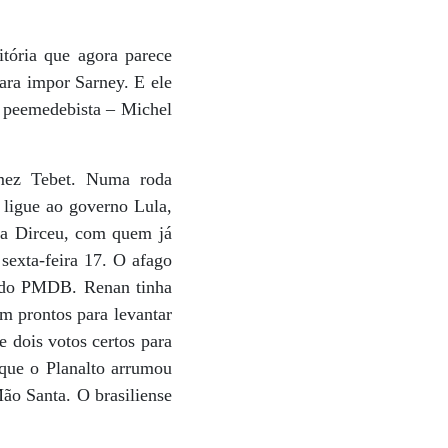
tória que agora parece
ara impor Sarney. E ele
a peemedebista – Michel
amez Tebet. Numa roda
 ligue ao governo Lula,
ra Dirceu, com quem já
sexta-feira 17. O afago
a do PMDB. Renan tinha
m prontos para levantar
 dois votos certos para
 que o Planalto arrumou
o Santa. O brasiliense