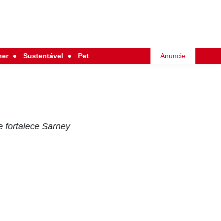
her
Sustentável
Pet
Anuncie
 fortalece Sarney