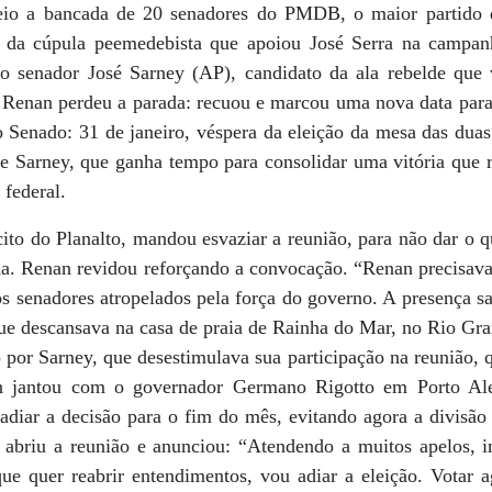
io a bancada de 20 senadores do PMDB, o maior partido 
o da cúpula peemedebista que apoiou José Serra na campanh
 o senador José Sarney (AP), candidato da ala rebelde que
. Renan perdeu a parada: recuou e marcou uma nova data para
Senado: 31 de janeiro, véspera da eleição da mesa das dua
de Sarney, que ganha tempo para consolidar uma vitória qu
 federal.
ito do Planalto, mandou esvaziar a reunião, para não dar o 
. Renan revidou reforçando a convocação. “Renan precisava
s senadores atropelados pela força do governo. A presença s
e descansava na casa de praia de Rainha do Mar, no Rio Gr
to por Sarney, que desestimulava sua participação na reunião,
on jantou com o governador Germano Rigotto em Porto Al
 adiar a decisão para o fim do mês, evitando agora a divisã
 abriu a reunião e anunciou: “Atendendo a muitos apelos, i
ue quer reabrir entendimentos, vou adiar a eleição. Votar ag