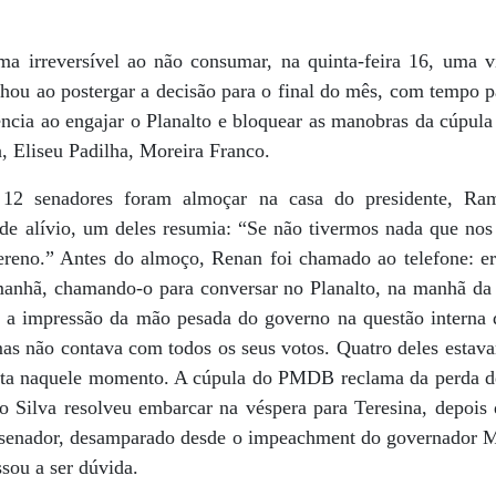
 irreversível ao não consumar, na quinta-feira 16, uma vi
hou ao postergar a decisão para o final do mês, com tempo p
ência ao engajar o Planalto e bloquear as manobras da cúpul
, Eliseu Padilha, Moreira Franco.
 12 senadores foram almoçar na casa do presidente, R
de alívio, um deles resumia: “Se não tivermos nada que nos
ereno.” Antes do almoço, Renan foi chamado ao telefone: e
 manhã, chamando-o para conversar no Planalto, na manhã da 
er a impressão da mão pesada do governo na questão intern
as não contava com todos os seus votos. Quatro deles estava
feita naquele momento. A cúpula do PMDB reclama da perda de
o Silva resolveu embarcar na véspera para Teresina, depois
senador, desamparado desde o impeachment do governador Mã
ou a ser dúvida.