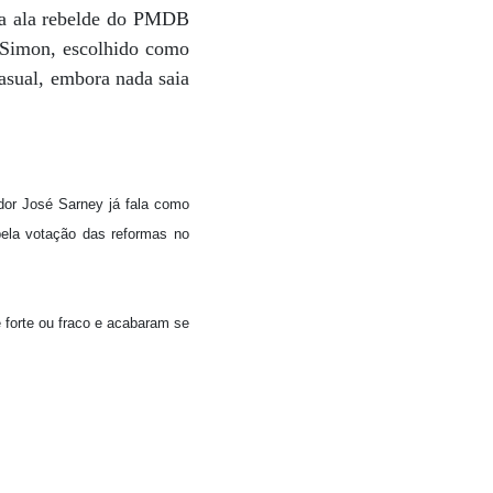
 a ala rebelde do PMDB
a Simon, escolhido como
asual, embora nada saia
or José Sarney já fala como
pela votação das reformas no
 forte ou fraco e acabaram se