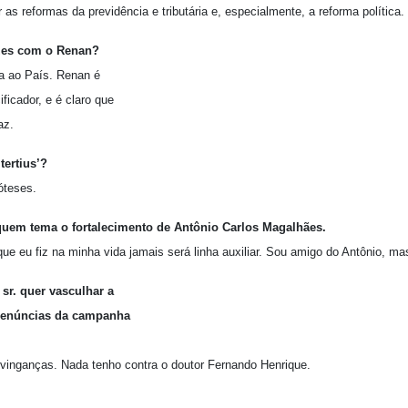
 as reformas da previdência e tributária e, especialmente, a reforma política.
azes com o Renan?
a ao País. Renan é
ficador, e é claro que
az.
tertius’?
óteses.
quem tema o fortalecimento de Antônio Carlos Magalhães.
e eu fiz na minha vida jamais será linha auxiliar. Sou amigo do Antônio, m
sr. quer vasculhar a
 denúncias da campanha
nganças. Nada tenho contra o doutor Fernando Henrique.