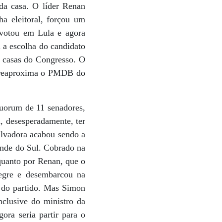
da casa. O líder Renan
a eleitoral, forçou um
 votou em Lula e agora
 a escolha do candidato
s casas do Congresso. O
e reaproxima o PMDB do
quorum de 11 senadores,
, desesperadamente, ter
alvadora acabou sendo a
ande do Sul. Cobrado na
 quanto por Renan, que o
egre e desembarcou na
o do partido. Mas Simon
nclusive do ministro da
ora seria partir para o