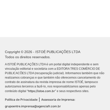
Copyright © 2026 - ISTOÉ PUBLICAÇÕES LTDA
Todos os direitos reservados.
A ISTOÉ PUBLICAÇÕES LTDA é um portal digital independente e sem
vinculação editorial e societária com a EDITORA TRES COMÉRCIO DE
PUBLICACÕES LTDA (recuperação judicial). Informamos também que não
realizamos cobranças e que também não oferecemos cancelamento do
contrato de assinatura da revista impressa de nome ISTOÉ, tampouco
autorizamos terceiros a fazê-lo, nos responsabilizamos apenas pelo
https://istoe.com.br
conteúdo digital “
” e seus respectivos sites.
|
Política de Privacidade
Assessoria de Imprensa:
grupoentre.imprensa@agenciafr.com.br