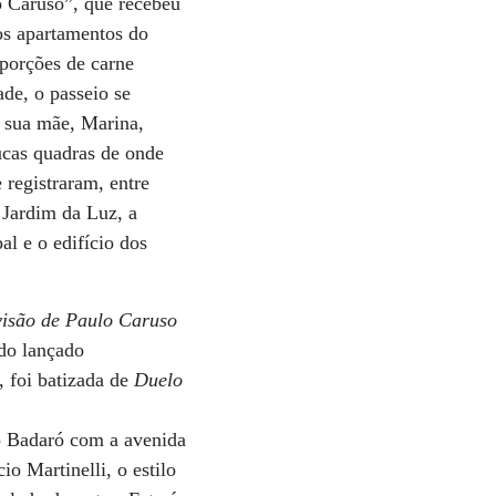
o Caruso”, que recebeu
os apartamentos do
 porções de carne
de, o passeio se
e sua mãe, Marina,
ucas quadras de onde
 registraram, entre
 Jardim da Luz, a
l e o edifício dos
visão de Paulo Caruso
ndo lançado
 foi batizada de
Duelo
ro Badaró com a avenida
o Martinelli, o estilo