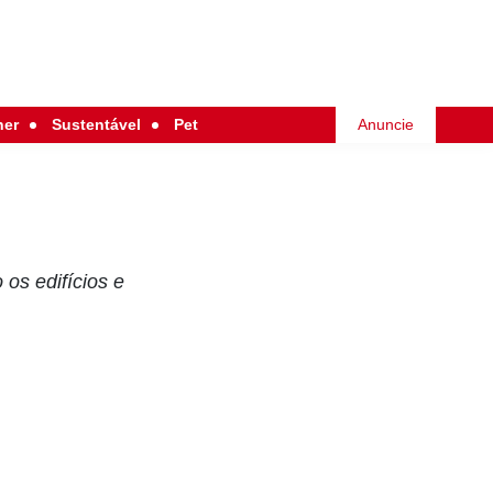
her
Sustentável
Pet
Anuncie
os edifícios e