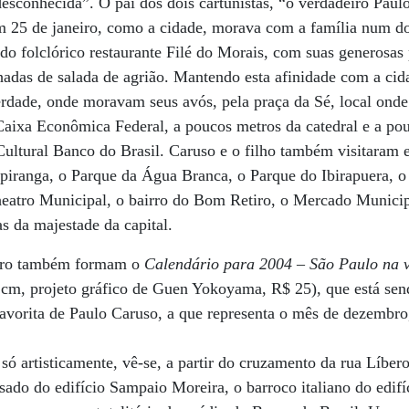
sconhecida”. O pai dos dois cartunistas, “o verdadeiro Paul
m 25 de janeiro, como a cidade, morava com a família num d
o folclórico restaurante Filé do Morais, com suas generosas
adas de salada de agrião. Mantendo esta afinidade com a cida
erdade, onde moravam seus avós, pela praça da Sé, local ond
Caixa Econômica Federal, a poucos metros da catedral e a po
Cultural Banco do Brasil. Caruso e o filho também visitaram e
Ipiranga, o Parque da Água Branca, o Parque do Ibirapuera, o
eatro Municipal, o bairro do Bom Retiro, o Mercado Municipa
s da majestade da capital.
livro também formam o
Calendário para 2004 – São Paulo na 
5 cm, projeto gráfico de Guen Yokoyama, R$ 25), que está se
vorita de Paulo Caruso, a que representa o mês de dezembro,
só artisticamente, vê-se, a partir do cruzamento da rua Líbe
ado do edifício Sampaio Moreira, o barroco italiano do edifíci