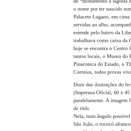
de “monumento à lagosta de
o nome por ter nascido nu
Palacete Lugano, em cima d
servidas ao alho, acompanh
estende pelo bairro da Lib
trabalhava como caixa da 
hoje se encontra o Centro 
tantos locais, o Museu do 
Pinacoteca do Estado, o Th
Correios, todos provas viva
Doze das ilustrações do 
(Imprensa Oficial, 60 x 4
paralelamente. A imagem fa
de titãs
.
Nela, num ângulo possível 
São João, o rococó afrances