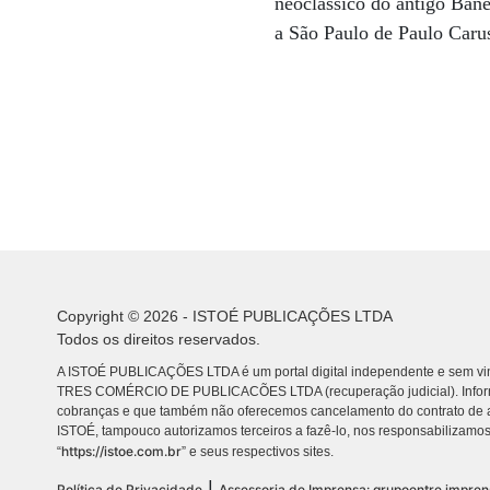
neoclássico do antigo Bane
a São Paulo de Paulo Caru
Copyright © 2026 - ISTOÉ PUBLICAÇÕES LTDA
Todos os direitos reservados.
A ISTOÉ PUBLICAÇÕES LTDA é um portal digital independente e sem vin
TRES COMÉRCIO DE PUBLICACÕES LTDA (recuperação judicial). Info
cobranças e que também não oferecemos cancelamento do contrato de a
ISTOÉ, tampouco autorizamos terceiros a fazê-lo, nos responsabilizamos
https://istoe.com.br
“
” e seus respectivos sites.
|
Política de Privacidade
Assessoria de Imprensa: grupoentre.impre