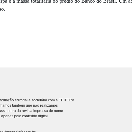
spa e a massa totalitária do prédio do Banco do Brasil. Um ao
so.
culação editorial e societária com a EDITORA
rmamos também que não realizamos
ssinatura da revista impressa de nome
 apenas pelo conteúdo digital
nsa@agenciafr.com.br