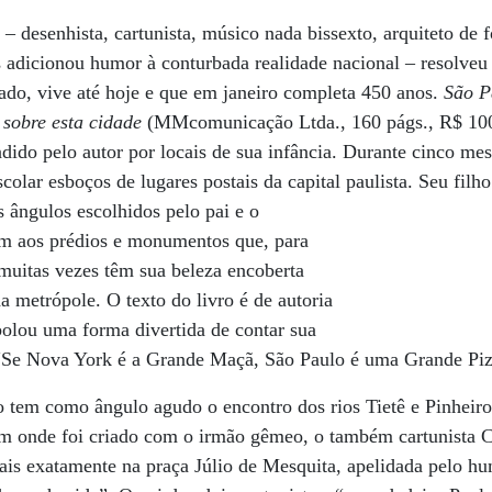
– desenhista, cartunista, músico nada bissexto, arquiteto de 
s adicionou humor à conturbada realidade nacional – resolveu 
iado, vive até hoje e que em janeiro completa 450 anos.
São P
sobre esta cidade
(MMcomunicação Ltda., 160 págs., R$ 100
dido pelo autor por locais de sua infância. Durante cinco mes
olar esboços de lugares postais da capital paulista. Seu filh
 ângulos escolhidos pelo pai e o
m aos prédios e monumentos que, para
 muitas vezes têm sua beleza encoberta
a metrópole. O texto do livro é de autoria
 bolou uma forma divertida de contar sua
 “Se Nova York é a Grande Maçã, São Paulo é uma Grande Pizz
ro tem como ângulo agudo o encontro dos rios Tietê e Pinheir
em onde foi criado com o irmão gêmeo, o também cartunista C
is exatamente na praça Júlio de Mesquita, apelidada pelo hu