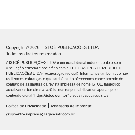
Copyright © 2026 - ISTOÉ PUBLICAÇÕES LTDA
Todos os direitos reservados.
A ISTOÉ PUBLICAÇÕES LTDA é um portal digital independente e sem
vinculação editorial e societária com a EDITORA TRES COMÉRCIO DE
PUBLICACÕES LTDA (recuperação judicial). Informamos também que não
realizamos cobranças e que também não oferecemos cancelamento do
contrato de assinatura da revista impressa de nome ISTOÉ, tampouco
autorizamos terceiros a fazê-lo, nos responsabilizamos apenas pelo
https://istoe.com.br
conteúdo digital “
” e seus respectivos sites.
|
Política de Privacidade
Assessoria de Imprensa:
grupoentre.imprensa@agenciafr.com.br