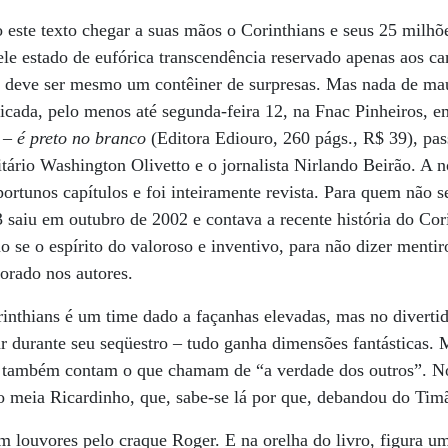
este texto chegar a suas mãos o Corinthians e seus 25 milhõ
le estado de eufórica transcendência reservado apenas aos c
ol deve ser mesmo um contêiner de surpresas. Mas nada de ma
esticada, pelo menos até segunda-feira 12, na Fnac Pinheiros,
 – é preto no branco
(Editora Ediouro, 260 págs., R$ 39), pas
citário Washington Olivetto e o jornalista Nirlando Beirão. A
portunos capítulos e foi inteiramente revista. Para quem não s
 saiu em outubro de 2002 e contava a recente história do Co
o se o espírito do valoroso e inventivo, para não dizer menti
orado nos autores.
nthians é um time dado a façanhas elevadas, mas no divertid
r durante seu seqüestro – tudo ganha dimensões fantásticas.
, também contam o que chamam de “a verdade dos outros”. No
a o meia Ricardinho, que, sabe-se lá por que, debandou do Tim
om louvores pelo craque Roger. E na orelha do livro, figura um