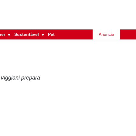
her
Sustentável
Pet
Anuncie
Viggiani prepara