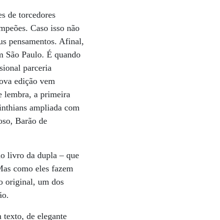
es de torcedores
ampeões. Caso isso não
us pensamentos. Afinal,
 em São Paulo. É quando
sional parceria
 nova edição vem
e lembra, a primeira
rinthians ampliada com
roso, Barão de
o livro da dupla – que
 Mas como eles fazem
 original, um dos
ão.
 texto, de elegante