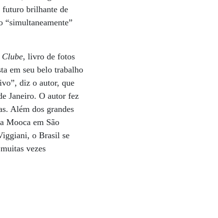
 futuro brilhante de
ro “simultaneamente”
l Clube
, livro de fotos
sta em seu belo trabalho
ivo”, diz o autor, que
e Janeiro. O autor fez
idas. Além dos grandes
o da Mooca em São
iggiani, o Brasil se
 muitas vezes