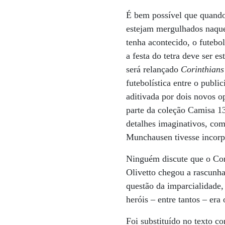
É bem possível que quando 
estejam mergulhados naque
tenha acontecido, o futeb
a festa do tetra deve ser 
será relançado
Corinthians
futebolística entre o publi
aditivada por dois novos o
parte da coleção Camisa 13
detalhes imaginativos, com
Munchausen tivesse incorp
Ninguém discute que o Cori
Olivetto chegou a rascunha
questão da imparcialidade
heróis – entre tantos – er
Foi substituído no texto c