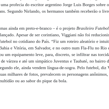
 uma profecia do escritor argentino Jorge Luis Borges sobre o
ians. Segundo Nirlando, os hermanos também receberão o liv
 mas ainda em preto-e-branco – é o projeto
Brasileiro Futebo
lançado. Apesar de ser corintiano, Viggiani não foi reducioni
futebol no cotidiano do País. “Fiz um roteiro aleatório e intuit
hia e Vitória, em Salvador, e no outro num Fla-Flu no Rio d
ou um equipamento leve, para, discreto, se infiltrar nas torc
s de várzea e até um simpático Juventus e Taubaté, no bairr
egundo ele, ainda vendem língua-de-sogra. Pelo futebol, diz V
suas milhares de fotos, prevalecem os personagens anônimos,
ultidão ou ao sabor do pique da bola.