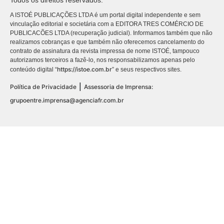
Todos os direitos reservados.
A ISTOÉ PUBLICAÇÕES LTDA é um portal digital independente e sem
vinculação editorial e societária com a EDITORA TRES COMÉRCIO DE
PUBLICACÕES LTDA (recuperação judicial). Informamos também que não
realizamos cobranças e que também não oferecemos cancelamento do
contrato de assinatura da revista impressa de nome ISTOÉ, tampouco
autorizamos terceiros a fazê-lo, nos responsabilizamos apenas pelo
https://istoe.com.br
conteúdo digital “
” e seus respectivos sites.
|
Política de Privacidade
Assessoria de Imprensa:
grupoentre.imprensa@agenciafr.com.br