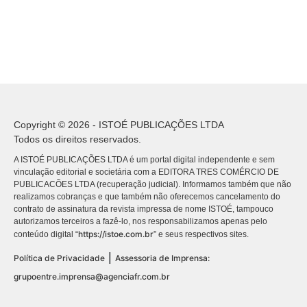
Copyright © 2026 - ISTOÉ PUBLICAÇÕES LTDA
Todos os direitos reservados.
A ISTOÉ PUBLICAÇÕES LTDA é um portal digital independente e sem
vinculação editorial e societária com a EDITORA TRES COMÉRCIO DE
PUBLICACÕES LTDA (recuperação judicial). Informamos também que não
realizamos cobranças e que também não oferecemos cancelamento do
contrato de assinatura da revista impressa de nome ISTOÉ, tampouco
autorizamos terceiros a fazê-lo, nos responsabilizamos apenas pelo
https://istoe.com.br
conteúdo digital “
” e seus respectivos sites.
|
Política de Privacidade
Assessoria de Imprensa:
grupoentre.imprensa@agenciafr.com.br