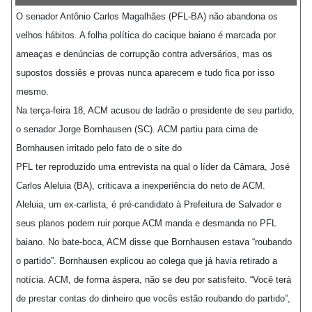
O senador Antônio Carlos Magalhães (PFL-BA) não abandona os
velhos hábitos. A folha política do cacique baiano é marcada por
ameaças e denúncias de corrupção contra adversários, mas os
supostos dossiês e provas nunca aparecem e tudo fica por isso
mesmo.
Na terça-feira 18, ACM acusou de ladrão o presidente de seu partido,
o senador Jorge Bornhausen (SC). ACM partiu para cima de
Bornhausen irritado pelo fato de o site do
PFL ter reproduzido uma entrevista na qual o líder da Câmara, José
Carlos Aleluia (BA), criticava a inexperiência do neto de ACM.
Aleluia, um ex-carlista, é pré-candidato à Prefeitura de Salvador e
seus planos podem ruir porque ACM manda e desmanda no PFL
baiano. No bate-boca, ACM disse que Bornhausen estava “roubando
o partido”. Bornhausen explicou ao colega que já havia retirado a
notícia. ACM, de forma áspera, não se deu por satisfeito. “Você terá
de prestar contas do dinheiro que vocês estão roubando do partido”,