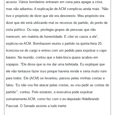
acusou. Vários bombeiros entraram em cena para apagar a crise,
mas não adiantou. A explicação de ACM complicou ainda mais. “Não
tive o propósito de dizer que ele era desonesto. Meu propósito era
dizer que ele está utilizando mal os recursos do partido, do ponto de
vista político. Ou seja, privilegia grupos de pessoas que não
merecem, em matéria de honestidade. E citei os casos a ele”,
explicou-se ACM. Bornhausen reuniu o partido na quinta-feira 20,
licenciou-se do cargo e entrou com um pedido para expulsar o capo
baiano. Na reunião, contou que o bate-boca quase acabou em
sopapos. “Ele disse que ia me dar uma bofetada. Eu expliquei que
ele não tentasse fazer isso porque haveria revide e seria muito ruim
para todos. Ele (ACM) se levantou, passou pelas minhas costas e
falou: ‘Eu não vou lhe atacar pelas costas, eu vou pedir as contas do
partido’”, contou. Pelo estatuto, a executiva pode expulsar
sumariamente ACM, como fez com o ex-deputado Hidelbrando
Pascoal. O Senado assiste a tudo inerte.